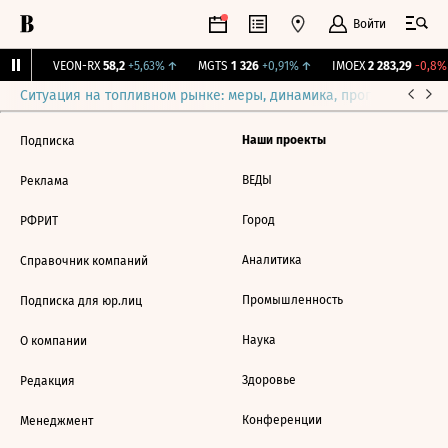
Войти
63%
↑
VEON-RX
58,2
+5,63%
↑
MGTS
1 326
+0,91%
↑
IMOEX
2 283,29
-0,8%
Ситуация на топливном рынке: меры, динамика, прогнозы
Выб
Наши проекты
Подписка
ВЕДЫ
Реклама
Город
РФРИТ
Аналитика
Справочник компаний
Промышленность
Подписка для юр.лиц
Наука
О компании
Здоровье
Редакция
Конференции
Менеджмент