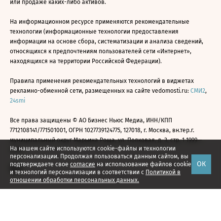
или продаже каких-либо активов.
На информационном ресурсе применяются рекомендательные
технологии (информационные технологии предоставления
информации на основе сбора, систематизации и анализа сведений,
относящихся к предпочтениям пользователей сети «Интернет»,
находящихся на территории Российской Федерации).
Правила применения рекомендательных технологий в виджетах
рекламно-обменной сети, размещенных на сайте vedomosti.ru:
СМИ2
,
24smi
Все права защищены © АО Бизнес Ньюс Медиа, ИНН/КПП
7712108141/771501001, ОГРН 1027739124775, 127018, г. Москва, вн.тер.г.
муниципальный округ Марьина Роща, ул. Полковая, д. 3, стр. 1 1999—
На нашем сайте используются cookie-файлы и технологии
2026
персонализации. Продолжая пользоваться данным сайтом, вы
ОК
подтверждаете свое
согласие
на использование файлов cookie
и технологий персонализации в соответствии с
Политикой в
отношении обработки персональных данных.