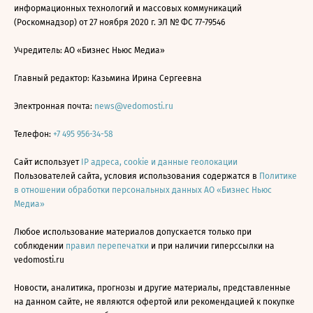
информационных технологий и массовых коммуникаций
(Роскомнадзор) от 27 ноября 2020 г. ЭЛ № ФС 77-79546
Учредитель: АО «Бизнес Ньюс Медиа»
Главный редактор: Казьмина Ирина Сергеевна
Электронная почта:
news@vedomosti.ru
Телефон:
+7 495 956-34-58
Сайт использует
IP адреса, cookie и данные геолокации
Пользователей сайта, условия использования содержатся в
Политике
в отношении обработки персональных данных АО «Бизнес Ньюс
Медиа»
Любое использование материалов допускается только при
соблюдении
правил перепечатки
и при наличии гиперссылки на
vedomosti.ru
Новости, аналитика, прогнозы и другие материалы, представленные
на данном сайте, не являются офертой или рекомендацией к покупке