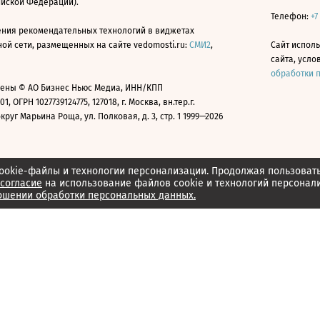
ийской Федерации).
Телефон:
+7
ния рекомендательных технологий в виджетах
й сети, размещенных на сайте vedomosti.ru:
СМИ2
,
Сайт испол
сайта, усл
обработки 
ены © АО Бизнес Ньюс Медиа, ИНН/КПП
01, ОГРН 1027739124775, 127018, г. Москва, вн.тер.г.
уг Марьина Роща, ул. Полковая, д. 3, стр. 1 1999—2026
ookie-файлы и технологии персонализации. Продолжая пользоват
согласие
на использование файлов cookie и технологий персонал
ошении обработки персональных данных.