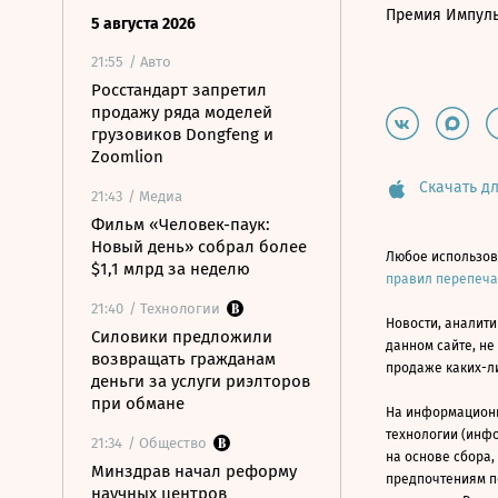
Премия Импул
5 августа 2026
21:55
/ Авто
Росстандарт запретил
продажу ряда моделей
грузовиков Dongfeng и
Zoomlion
Скачать дл
21:43
/ Медиа
Фильм «Человек-паук:
Новый день» собрал более
Любое использов
$1,1 млрд за неделю
правил перепеч
21:40
/ Технологии
Новости, аналити
Силовики предложили
данном сайте, не
возвращать гражданам
продаже каких-л
деньги за услуги риэлторов
при обмане
На информацион
технологии (инф
21:34
/ Общество
на основе сбора,
Минздрав начал реформу
предпочтениям п
научных центров