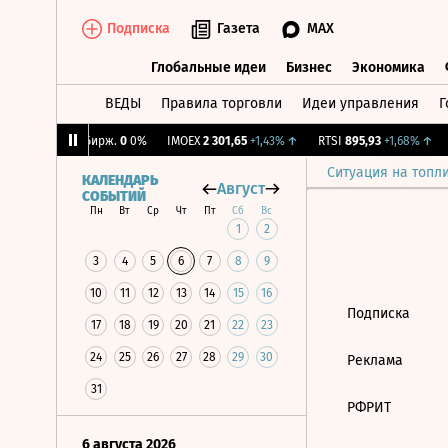
Подписка
Газета
MAX
Глобальные идеи
Бизнес
Экономика
ВЕДЫ
Правила торговли
Идеи управления
Г
Глобальные идеи
Бизнес
Экономик
08%
↑
CNY Бирж.
0
0%
IMOEX
2 301,65
+1,43%
↑
RTSI
895,93
+1,68%
↑
Ситуация на топл
КАЛЕНДАРЬ
Август
СОБЫТИЙ
Пн
Вт
Ср
Чт
Пт
Сб
Вс
1
2
3
4
5
6
7
8
9
10
11
12
13
14
15
16
Подписка
17
18
19
20
21
22
23
24
25
26
27
28
29
30
Реклама
31
РФРИТ
6 августа 2026