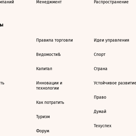
мпаний
Менеджмент
Распространение
ты
Правила торговли
Идеи управления
Ведомости&
Спорт
Капитал
Страна
ть
Инновации и
Устойчивое развити
технологии
Право
Как потратить
Думай
Туризм
Техуспех
Форум