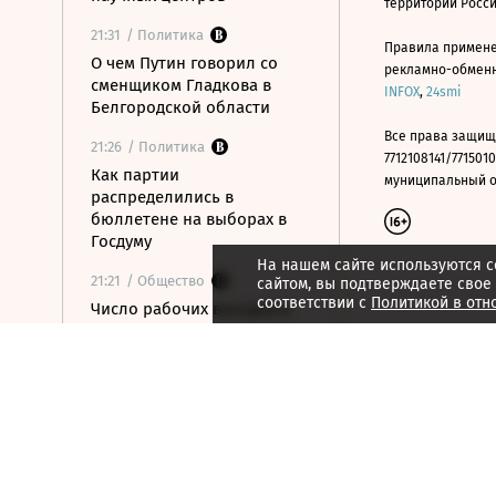
территории Росс
21:31
/ Политика
Правила примене
О чем Путин говорил со
рекламно-обменно
сменщиком Гладкова в
INFOX
,
24smi
Белгородской области
Все права защищ
21:26
/ Политика
7712108141/7715010
Как партии
муниципальный окр
распределились в
бюллетене на выборах в
Госдуму
На нашем сайте используются c
21:21
/ Общество
сайтом, вы подтверждаете свое
соответствии с
Политикой в отн
Число рабочих въездов в
РФ граждан Центральной
Азии сократилось на 15%
21:19
/ Политика
Bloomberg: Трамп
готовится ввести пошлины
на импорт поликремния