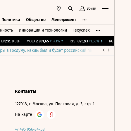
Войти
Политика
Общество
Менеджмент
нность
Инновации и технологии
Техуспех
ть
Политика
Общество
Менеджмент
Бирж.
0
0%
IMOEX
2 301,65
+1,43%
↑
RTSI
895,93
+1,68%
↑
RGBI
115,37
+0,
ры в Госдуму: каким был и будет российский парламент
Война н
Контакты
127018, г. Москва, ул. Полковая, д. 3, стр. 1
На карте
+7 495 956-34-58