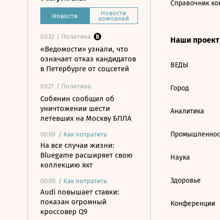
Справочник ко
Новости
Новости
компаний
03:32
/ Политика
Наши проек
«Ведомости» узнали, что
означает отказ кандидатов
ВЕДЫ
в Петербурге от соцсетей
03:21
/ Политика
Город
Собянин сообщил об
уничтожении шести
Аналитика
летевших на Москву БПЛА
Промышленнос
00:09
/
Как потратить
На все случаи жизни:
Bluegame расширяет свою
Наука
коллекцию яхт
Здоровье
00:09
/
Как потратить
Audi повышает ставки:
показан огромный
Конференции
кроссовер Q9