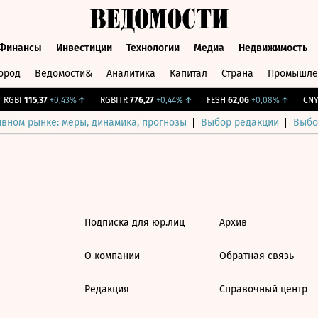
Финансы
Инвестиции
Технологии
Медиа
Недвижимость
ород
Ведомости&
Аналитика
Капитал
Страна
Промышле
а
Финансы
Инвестиции
Технологии
Медиа
Недвижимос
RGBI
115,37
+0,43%
↑
RGBITR
776,27
+0,44%
↑
FESH
62,06
+0,08%
↑
CNY 
ивном рынке: меры, динамика, прогнозы
Выбор редакции
Выбо
Подписка для юр.лиц
Архив
О компании
Обратная связь
Редакция
Справочный центр