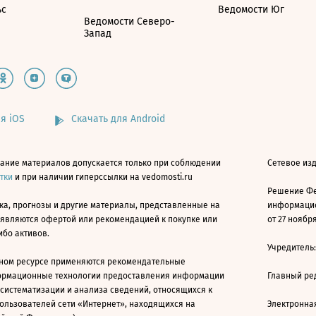
ьс
Ведомости Юг
Ведомости Северо-
Запад
я iOS
Скачать для Android
ание материалов допускается только при соблюдении
Сетевое изд
атки
и при наличии гиперссылки на vedomosti.ru
Решение Фе
ка, прогнозы и другие материалы, представленные на
информацио
 являются офертой или рекомендацией к покупке или
от 27 ноября
ибо активов.
Учредитель
ном ресурсе применяются рекомендательные
ормационные технологии предоставления информации
Главный ре
 систематизации и анализа сведений, относящихся к
ользователей сети «Интернет», находящихся на
Электронна