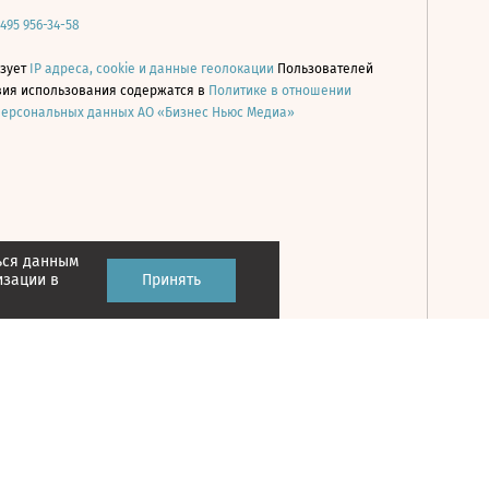
 495 956-34-58
ьзует
IP адреса, cookie и данные геолокации
Пользователей
овия использования содержатся в
Политике в отношении
персональных данных АО «Бизнес Ньюс Медиа»
ься данным
Принять
изации в