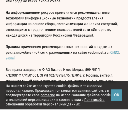
или продаже каких-либо активов.
На информационном ресурсе применяются рекомендательные
технологии (информационные технологии предоставления
информации на основе сбора, систематизации и анализа сведений,
относящихся к предпочтениям пользователей сети «Интернет»,
находящихся на территории Российской Федерации).
Правила применения рекомендательных технологий в виджетах
рекламно-обменной сети, размещенных на сайте vedomosti.ru:
СМИ2
,
24smi
Все права защищены © АО Бизнес Ньюс Медиа, ИНН/КПП
7712108141/771501001, ОГРН 1027739124775, 127018, г. Москва, вн.тер.г.
муниципальный округ Марьина Роща, ул. Полковая, д. 3, стр. 1 1999—
На нашем сайте используются cookie-файлы и технологии
2026
персонализации. Продолжая пользоваться данным сайтом, вы
ОК
подтверждаете свое
согласие
на использование файлов cookie
и технологий персонализации в соответствии с
Политикой в
отношении обработки персональных данных.