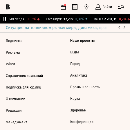
Войти
RGBI
115,17
-0,06%
↓
CNY Бирж.
12,239
+1,31%
↑
IMOEX
2 281,31
-0,2%
↓
Ситуация на топливном рынке: меры, динамика, прогнозы
Выб
Наши проекты
Подписка
ВЕДЫ
Реклама
Город
РФРИТ
Аналитика
Справочник компаний
Промышленность
Подписка для юр.лиц
Наука
О компании
Здоровье
Редакция
Конференции
Менеджмент