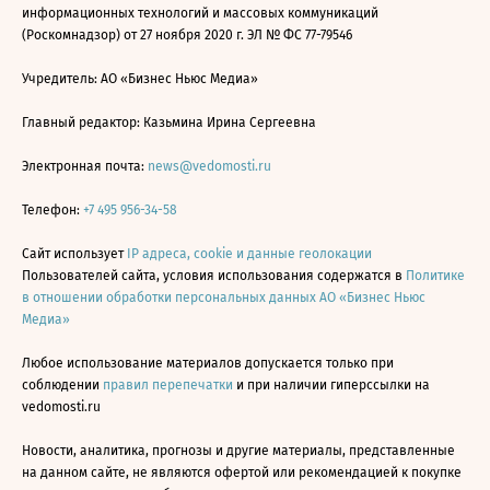
информационных технологий и массовых коммуникаций
(Роскомнадзор) от 27 ноября 2020 г. ЭЛ № ФС 77-79546
Учредитель: АО «Бизнес Ньюс Медиа»
Главный редактор: Казьмина Ирина Сергеевна
Электронная почта:
news@vedomosti.ru
Телефон:
+7 495 956-34-58
Сайт использует
IP адреса, cookie и данные геолокации
Пользователей сайта, условия использования содержатся в
Политике
в отношении обработки персональных данных АО «Бизнес Ньюс
Медиа»
Любое использование материалов допускается только при
соблюдении
правил перепечатки
и при наличии гиперссылки на
vedomosti.ru
Новости, аналитика, прогнозы и другие материалы, представленные
на данном сайте, не являются офертой или рекомендацией к покупке