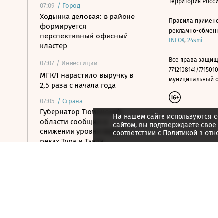
территории Росс
07:09
/
Город
Ходынка деловая: в районе
Правила примене
формируется
рекламно-обменно
перспективный офисный
INFOX
,
24smi
кластер
Все права защищ
07:07
/ Инвестиции
7712108141/7715010
МГКЛ нарастило выручку в
муниципальный окр
2,5 раза с начала года
07:05
/
Страна
Губернатор Тюменской
На нашем сайте используются c
области сообщил о
сайтом, вы подтверждаете свое
снижении уровня воды в
соответствии с
Политикой в отн
реках Тура и Тавда
07:05
/ Политика
Глава МИД Азербайджана
приехал на Украину
07:01
/ Инвестиции
Утренний звон по рынку