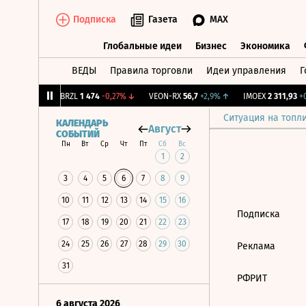
Подписка
Газета
MAX
Глобальные идеи
Бизнес
Экономика
ВЕДЫ
Правила торговли
Идеи управления
Г
Глобальные идеи
Бизнес
Экономик
86
+0,8%
↑
BRZL
1 474
-0,27%
↓
VEON-RX
56,7
+2,9%
↑
IMOEX
2 311,93
+0
Ситуация на топл
КАЛЕНДАРЬ
Август
СОБЫТИЙ
Пн
Вт
Ср
Чт
Пт
Сб
Вс
1
2
3
4
5
6
7
8
9
10
11
12
13
14
15
16
Подписка
17
18
19
20
21
22
23
24
25
26
27
28
29
30
Реклама
31
РФРИТ
6 августа 2026