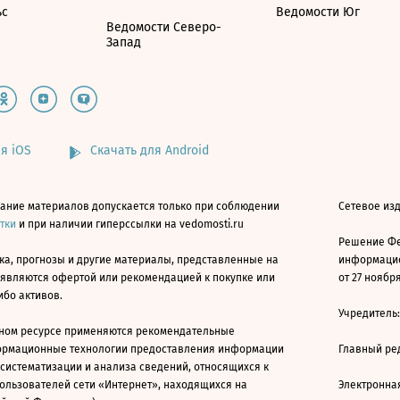
ьс
Ведомости Юг
Ведомости Северо-
Запад
я iOS
Скачать для Android
ание материалов допускается только при соблюдении
Сетевое изд
атки
и при наличии гиперссылки на vedomosti.ru
Решение Фе
ка, прогнозы и другие материалы, представленные на
информацио
 являются офертой или рекомендацией к покупке или
от 27 ноября
ибо активов.
Учредитель
ном ресурсе применяются рекомендательные
ормационные технологии предоставления информации
Главный ре
 систематизации и анализа сведений, относящихся к
ользователей сети «Интернет», находящихся на
Электронна