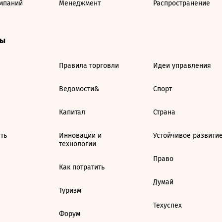
мпаний
Менеджмент
Распространение
ты
Правила торговли
Идеи управления
Ведомости&
Спорт
Капитал
Страна
ть
Инновации и
Устойчивое развити
технологии
Право
Как потратить
Думай
Туризм
Техуспех
Форум