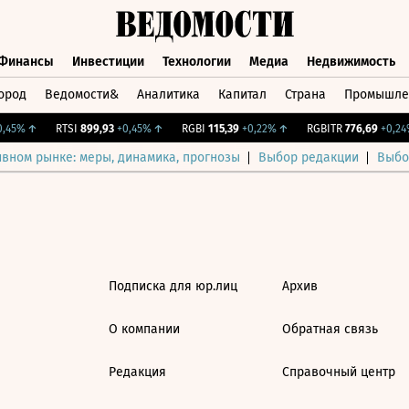
Финансы
Инвестиции
Технологии
Медиа
Недвижимость
ород
Ведомости&
Аналитика
Капитал
Страна
Промышле
а
Финансы
Инвестиции
Технологии
Медиа
Недвижимос
,45%
↑
RTSI
899,93
+0,45%
↑
RGBI
115,39
+0,22%
↑
RGBITR
776,69
+0,24%
ивном рынке: меры, динамика, прогнозы
Выбор редакции
Выбо
Подписка для юр.лиц
Архив
О компании
Обратная связь
Редакция
Справочный центр