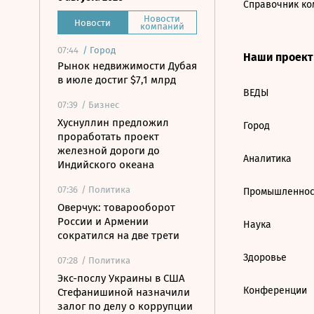
Справочник ко
Новости
Новости
компаний
07:44
/
Город
Наши проек
Рынок недвижимости Дубая
в июле достиг $7,1 млрд
ВЕДЫ
07:39
/ Бизнес
Хуснуллин предложил
Город
проработать проект
железной дороги до
Аналитика
Индийского океана
07:36
/ Политика
Промышленнос
Оверчук: товарооборот
России и Армении
Наука
сократился на две трети
Здоровье
07:28
/ Политика
Экс-послу Украины в США
Конференции
Стефанишиной назначили
залог по делу о коррупции