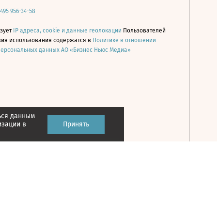
 495 956-34-58
ьзует
IP адреса, cookie и данные геолокации
Пользователей
овия использования содержатся в
Политике в отношении
персональных данных АО «Бизнес Ньюс Медиа»
ься данным
Принять
изации в