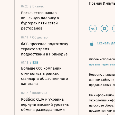
Премия Импул
07:25
/ Бизнес
Роскачество нашло
кишечную палочку в
бургерах пяти сетей
ресторанов
07:19
/ Общество
Скачать дл
ФСБ пресекла подготовку
терактов тремя
подростками в Приморье
Любое использов
07:18
/
ESG
правил перепеч
Больше 600 компаний
отчитались в рамках
Новости, аналити
стандарта общественного
данном сайте, не
капитала
продаже каких-л
07:12
/ Политика
На информацион
Politico: США и Украина
технологии (инф
вернули высокий уровень
на основе сбора,
обмена разведданными
предпочтениям п