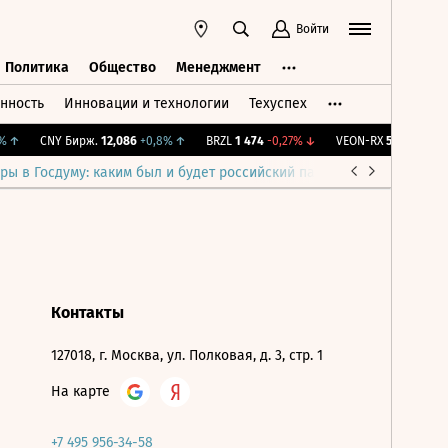
Войти
Политика
Общество
Менеджмент
нность
Инновации и технологии
Техуспех
ть
Политика
Общество
Менеджмент
↑
CNY Бирж.
12,086
+0,8%
↑
BRZL
1 474
-0,27%
↓
VEON-RX
56,7
+2,9%
↑
ры в Госдуму: каким был и будет российский парламент
Война н
Контакты
127018, г. Москва, ул. Полковая, д. 3, стр. 1
На карте
+7 495 956-34-58