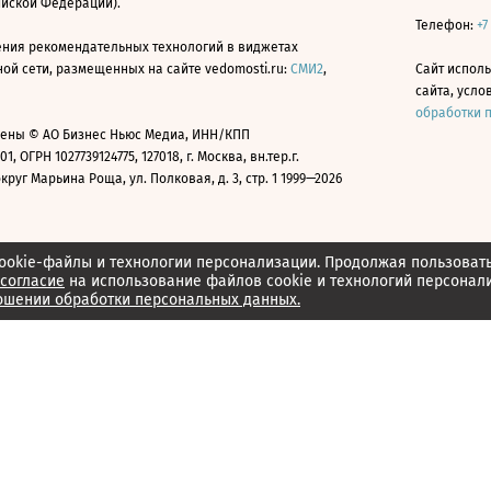
ийской Федерации).
Телефон:
+7
ния рекомендательных технологий в виджетах
й сети, размещенных на сайте vedomosti.ru:
СМИ2
,
Сайт испол
сайта, усл
обработки 
ены © АО Бизнес Ньюс Медиа, ИНН/КПП
01, ОГРН 1027739124775, 127018, г. Москва, вн.тер.г.
уг Марьина Роща, ул. Полковая, д. 3, стр. 1 1999—2026
ookie-файлы и технологии персонализации. Продолжая пользоват
согласие
на использование файлов cookie и технологий персонал
ошении обработки персональных данных.