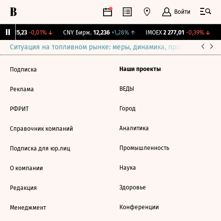
Войти
GBI
115,23
-0,01%
↓
CNY Бирж.
12,236
+1,28%
↑
IMOEX
2 277,01
-0,39%
↓
Ситуация на топливном рынке: меры, динамика, прогнозы
Выб
Наши проекты
Подписка
ВЕДЫ
Реклама
Город
РФРИТ
Аналитика
Справочник компаний
Промышленность
Подписка для юр.лиц
Наука
О компании
Здоровье
Редакция
Конференции
Менеджмент