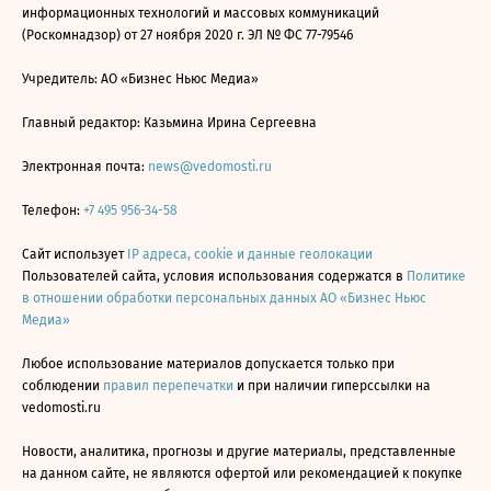
информационных технологий и массовых коммуникаций
(Роскомнадзор) от 27 ноября 2020 г. ЭЛ № ФС 77-79546
Учредитель: АО «Бизнес Ньюс Медиа»
Главный редактор: Казьмина Ирина Сергеевна
Электронная почта:
news@vedomosti.ru
Телефон:
+7 495 956-34-58
Сайт использует
IP адреса, cookie и данные геолокации
Пользователей сайта, условия использования содержатся в
Политике
в отношении обработки персональных данных АО «Бизнес Ньюс
Медиа»
Любое использование материалов допускается только при
соблюдении
правил перепечатки
и при наличии гиперссылки на
vedomosti.ru
Новости, аналитика, прогнозы и другие материалы, представленные
на данном сайте, не являются офертой или рекомендацией к покупке