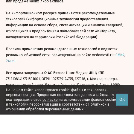
или продаже каких-либо активов.
На информационном ресурсе применяются рекомендательные
технологии (информационные технологии предоставления
информации на основе сбора, систематизации и анализа сведений,
относящихся к предпочтениям пользователей сети «Интернет»,
находящихся на территории Российской Федерации).
Правила применения рекомендательных технологий в виджетах
рекламно-обменной сети, размещенных на сайте vedomosti.ru:
СМИ2
,
24smi
Все права защищены © АО Бизнес Ньюс Медиа, ИНН/КПП
7712108141/771501001, ОГРН 1027739124775, 127018, г. Москва, вн.тер.г.
муниципальный округ Марьина Роща, ул. Полковая, д. 3, стр. 1 1999—
На нашем сайте используются cookie-файлы и технологии
2026
персонализации. Продолжая пользоваться данным сайтом, вы
ОК
подтверждаете свое
согласие
на использование файлов cookie
и технологий персонализации в соответствии с
Политикой в
отношении обработки персональных данных.