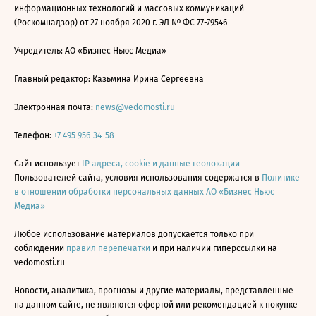
информационных технологий и массовых коммуникаций
(Роскомнадзор) от 27 ноября 2020 г. ЭЛ № ФС 77-79546
Учредитель: АО «Бизнес Ньюс Медиа»
Главный редактор: Казьмина Ирина Сергеевна
Электронная почта:
news@vedomosti.ru
Телефон:
+7 495 956-34-58
Сайт использует
IP адреса, cookie и данные геолокации
Пользователей сайта, условия использования содержатся в
Политике
в отношении обработки персональных данных АО «Бизнес Ньюс
Медиа»
Любое использование материалов допускается только при
соблюдении
правил перепечатки
и при наличии гиперссылки на
vedomosti.ru
Новости, аналитика, прогнозы и другие материалы, представленные
на данном сайте, не являются офертой или рекомендацией к покупке