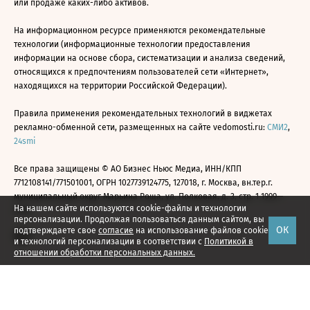
или продаже каких-либо активов.
На информационном ресурсе применяются рекомендательные
технологии (информационные технологии предоставления
информации на основе сбора, систематизации и анализа сведений,
относящихся к предпочтениям пользователей сети «Интернет»,
находящихся на территории Российской Федерации).
Правила применения рекомендательных технологий в виджетах
рекламно-обменной сети, размещенных на сайте vedomosti.ru:
СМИ2
,
24smi
Все права защищены © АО Бизнес Ньюс Медиа, ИНН/КПП
7712108141/771501001, ОГРН 1027739124775, 127018, г. Москва, вн.тер.г.
муниципальный округ Марьина Роща, ул. Полковая, д. 3, стр. 1 1999—
На нашем сайте используются cookie-файлы и технологии
2026
персонализации. Продолжая пользоваться данным сайтом, вы
ОК
подтверждаете свое
согласие
на использование файлов cookie
и технологий персонализации в соответствии с
Политикой в
отношении обработки персональных данных.