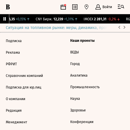
Войти
BI
115,35
+0,15%
↑
CNY Бирж.
12,239
+1,31%
↑
IMOEX
2 281,31
-0,2%
↓
RG
Ситуация на топливном рынке: меры, динамика, прогнозы
Выб
Наши проекты
Подписка
ВЕДЫ
Реклама
Город
РФРИТ
Аналитика
Справочник компаний
Промышленность
Подписка для юр.лиц
Наука
О компании
Здоровье
Редакция
Конференции
Менеджмент