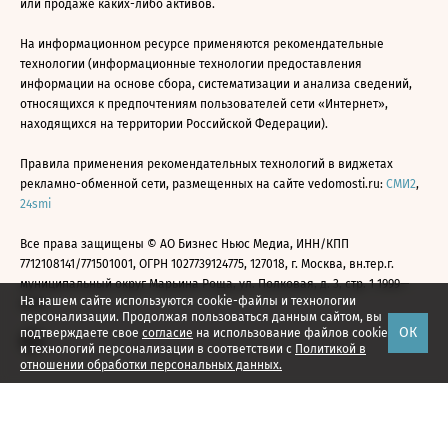
или продаже каких-либо активов.
На информационном ресурсе применяются рекомендательные
технологии (информационные технологии предоставления
информации на основе сбора, систематизации и анализа сведений,
относящихся к предпочтениям пользователей сети «Интернет»,
находящихся на территории Российской Федерации).
Правила применения рекомендательных технологий в виджетах
рекламно-обменной сети, размещенных на сайте vedomosti.ru:
СМИ2
,
24smi
Все права защищены © АО Бизнес Ньюс Медиа, ИНН/КПП
7712108141/771501001, ОГРН 1027739124775, 127018, г. Москва, вн.тер.г.
муниципальный округ Марьина Роща, ул. Полковая, д. 3, стр. 1 1999—
На нашем сайте используются cookie-файлы и технологии
2026
персонализации. Продолжая пользоваться данным сайтом, вы
ОК
подтверждаете свое
согласие
на использование файлов cookie
и технологий персонализации в соответствии с
Политикой в
отношении обработки персональных данных.