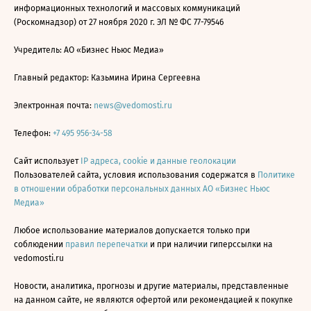
информационных технологий и массовых коммуникаций
(Роскомнадзор) от 27 ноября 2020 г. ЭЛ № ФС 77-79546
Учредитель: АО «Бизнес Ньюс Медиа»
Главный редактор: Казьмина Ирина Сергеевна
Электронная почта:
news@vedomosti.ru
Телефон:
+7 495 956-34-58
Сайт использует
IP адреса, cookie и данные геолокации
Пользователей сайта, условия использования содержатся в
Политике
в отношении обработки персональных данных АО «Бизнес Ньюс
Медиа»
Любое использование материалов допускается только при
соблюдении
правил перепечатки
и при наличии гиперссылки на
vedomosti.ru
Новости, аналитика, прогнозы и другие материалы, представленные
на данном сайте, не являются офертой или рекомендацией к покупке