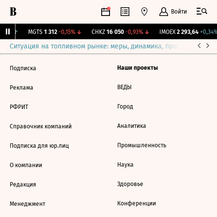
Войти
,11%
↑
MGTS
1 312
-0,15%
↓
CHKZ
16 050
-0,93%
↓
IMOEX
2 293,64
+0,34%
Ситуация на топливном рынке: меры, динамика, прогнозы
Выб
Наши проекты
Подписка
ВЕДЫ
Реклама
Город
РФРИТ
Аналитика
Справочник компаний
Промышленность
Подписка для юр.лиц
Наука
О компании
Здоровье
Редакция
Конференции
Менеджмент