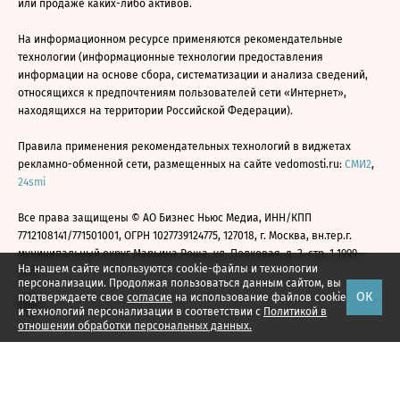
или продаже каких-либо активов.
На информационном ресурсе применяются рекомендательные
технологии (информационные технологии предоставления
информации на основе сбора, систематизации и анализа сведений,
относящихся к предпочтениям пользователей сети «Интернет»,
находящихся на территории Российской Федерации).
Правила применения рекомендательных технологий в виджетах
рекламно-обменной сети, размещенных на сайте vedomosti.ru:
СМИ2
,
24smi
Все права защищены © АО Бизнес Ньюс Медиа, ИНН/КПП
7712108141/771501001, ОГРН 1027739124775, 127018, г. Москва, вн.тер.г.
муниципальный округ Марьина Роща, ул. Полковая, д. 3, стр. 1 1999—
На нашем сайте используются cookie-файлы и технологии
2026
персонализации. Продолжая пользоваться данным сайтом, вы
ОК
подтверждаете свое
согласие
на использование файлов cookie
и технологий персонализации в соответствии с
Политикой в
отношении обработки персональных данных.