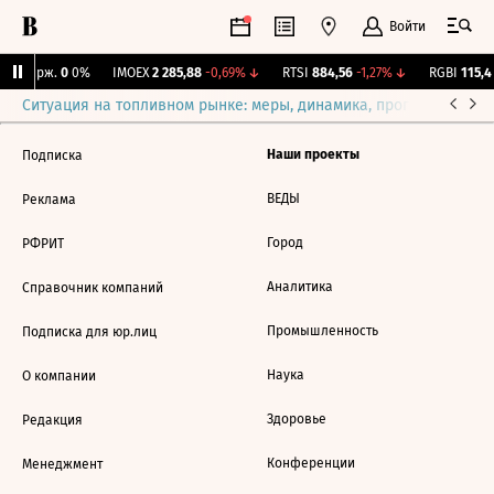
Войти
NY Бирж.
0
0%
IMOEX
2 285,88
-0,69%
↓
RTSI
884,56
-1,27%
↓
RGBI
115,4
Ситуация на топливном рынке: меры, динамика, прогнозы
Выб
Наши проекты
Подписка
ВЕДЫ
Реклама
Город
РФРИТ
Аналитика
Справочник компаний
Промышленность
Подписка для юр.лиц
Наука
О компании
Здоровье
Редакция
Конференции
Менеджмент