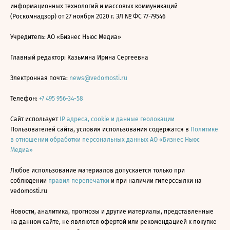
информационных технологий и массовых коммуникаций
(Роскомнадзор) от 27 ноября 2020 г. ЭЛ № ФС 77-79546
Учредитель: АО «Бизнес Ньюс Медиа»
Главный редактор: Казьмина Ирина Сергеевна
Электронная почта:
news@vedomosti.ru
Телефон:
+7 495 956-34-58
Сайт использует
IP адреса, cookie и данные геолокации
Пользователей сайта, условия использования содержатся в
Политике
в отношении обработки персональных данных АО «Бизнес Ньюс
Медиа»
Любое использование материалов допускается только при
соблюдении
правил перепечатки
и при наличии гиперссылки на
vedomosti.ru
Новости, аналитика, прогнозы и другие материалы, представленные
на данном сайте, не являются офертой или рекомендацией к покупке