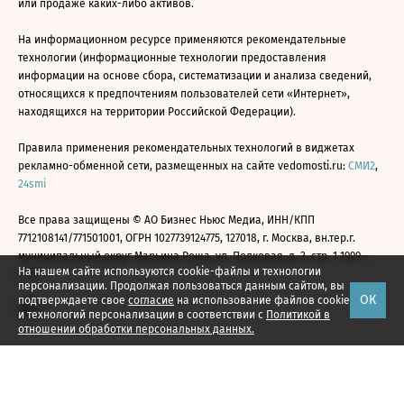
или продаже каких-либо активов.
На информационном ресурсе применяются рекомендательные
технологии (информационные технологии предоставления
информации на основе сбора, систематизации и анализа сведений,
относящихся к предпочтениям пользователей сети «Интернет»,
находящихся на территории Российской Федерации).
Правила применения рекомендательных технологий в виджетах
рекламно-обменной сети, размещенных на сайте vedomosti.ru:
СМИ2
,
24smi
Все права защищены © АО Бизнес Ньюс Медиа, ИНН/КПП
7712108141/771501001, ОГРН 1027739124775, 127018, г. Москва, вн.тер.г.
муниципальный округ Марьина Роща, ул. Полковая, д. 3, стр. 1 1999—
На нашем сайте используются cookie-файлы и технологии
2026
персонализации. Продолжая пользоваться данным сайтом, вы
ОК
подтверждаете свое
согласие
на использование файлов cookie
и технологий персонализации в соответствии с
Политикой в
отношении обработки персональных данных.