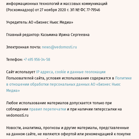
информационных технологий и массовых коммуникаций
(Роскомнадзор) от 27 ноября 2020 г. ЭЛ № ФС 77-79546
Учредитель: АО «Бизнес Ньюс Медиа»
Главный редактор: Казьмина Ирина Сергеевна
Электронная почта:
news@vedomosti.ru
Телефон:
+7 495 956-34-58
Сайт использует
IP адреса, cookie и данные геолокации
Пользователей сайта, условия использования содержатся в
Политике
в отношении обработки персональных данных АО «Бизнес Ньюс
Медиа»
Любое использование материалов допускается только при
соблюдении
правил перепечатки
и при наличии гиперссылки на
vedomosti.ru
Новости, аналитика, прогнозы и другие материалы, представленные
на данном сайте, не являются офертой или рекомендацией к покупке