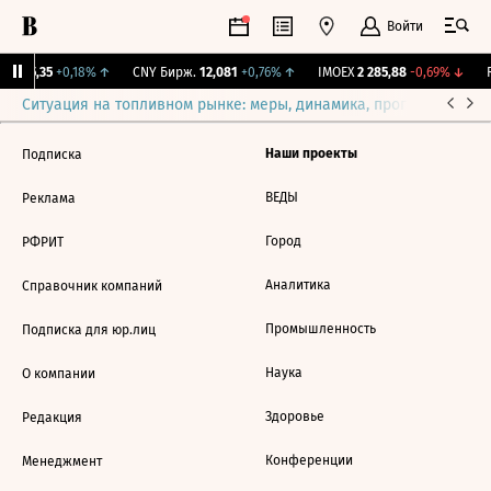
Войти
I
115,35
+0,18%
↑
CNY Бирж.
12,081
+0,76%
↑
IMOEX
2 285,88
-0,69%
↓
R
Ситуация на топливном рынке: меры, динамика, прогнозы
Выб
Наши проекты
Подписка
ВЕДЫ
Реклама
Город
РФРИТ
Аналитика
Справочник компаний
Промышленность
Подписка для юр.лиц
Наука
О компании
Здоровье
Редакция
Конференции
Менеджмент