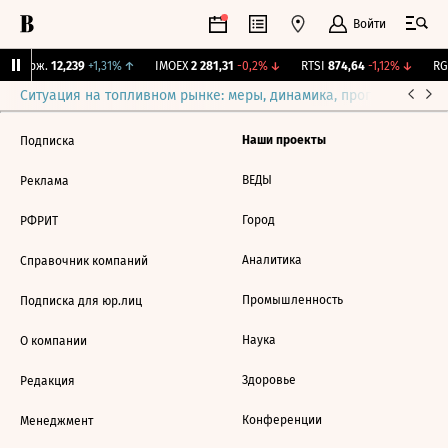
Войти
Y Бирж.
12,239
+1,31%
↑
IMOEX
2 281,31
-0,2%
↓
RTSI
874,64
-1,12%
↓
RGB
Ситуация на топливном рынке: меры, динамика, прогнозы
Выб
Наши проекты
Подписка
ВЕДЫ
Реклама
Город
РФРИТ
Аналитика
Справочник компаний
Промышленность
Подписка для юр.лиц
Наука
О компании
Здоровье
Редакция
Конференции
Менеджмент