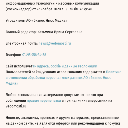
информационных технологий и массовых коммуникаций
(Роскомнадзор) от 27 ноября 2020 г. ЭЛ № ФС 77-79546
Учредитель: АО «Бизнес Ньюс Медиа»
Главный редактор: Казьмина Ирина Сергеевна
Электронная почта:
news@vedomosti.ru
Телефон:
+7 495 956-34-58
Сайт использует
IP адреса, cookie и данные геолокации
Пользователей сайта, условия использования содержатся в
Политике
в отношении обработки персональных данных АО «Бизнес Ньюс
Медиа»
Любое использование материалов допускается только при
соблюдении
правил перепечатки
и при наличии гиперссылки на
vedomosti.ru
Новости, аналитика, прогнозы и другие материалы, представленные
на данном сайте, не являются офертой или рекомендацией к покупке