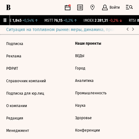
Войти
LIFE
1,845
+0,54%
↑
MSTT
76,15
+0,2%
↑
IMOEX
2 281,31
-0,2%
↓
RTSI
8
Ситуация на топливном рынке: меры, динамика, прогнозы
Выб
Наши проекты
Подписка
ВЕДЫ
Реклама
Город
РФРИТ
Аналитика
Справочник компаний
Промышленность
Подписка для юр.лиц
Наука
О компании
Здоровье
Редакция
Конференции
Менеджмент