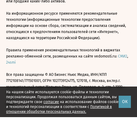
или продаже каких-либо активов.
На информационном ресурсе применяются рекомендательные
технологии (информационные технологии предоставления
информации на основе сбора, систематизации и анализа сведений,
относящихся к предпочтениям пользователей сети «Интернет»,
находящихся на территории Российской Федерации).
Правила применения рекомендательных технологий в виджетах
рекламно-обменной сети, размещенных на сайте vedomosti.ru:
СМИ2
,
24smi
Все права защищены © АО Бизнес Ньюс Медиа, ИНН/КПП
7712108141/771501001, ОГРН 1027739124775, 127018, г. Москва, вн.тер.г.
муниципальный округ Марьина Роща, ул. Полковая, д. 3, стр. 1 1999—
На нашем сайте используются cookie-файлы и технологии
2026
персонализации. Продолжая пользоваться данным сайтом, вы
ОК
подтверждаете свое
согласие
на использование файлов cookie
и технологий персонализации в соответствии с
Политикой в
отношении обработки персональных данных.