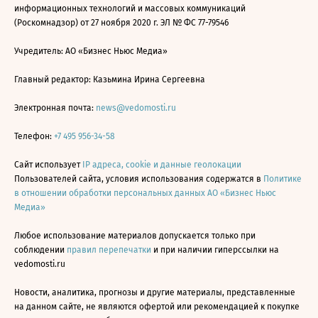
информационных технологий и массовых коммуникаций
(Роскомнадзор) от 27 ноября 2020 г. ЭЛ № ФС 77-79546
Учредитель: АО «Бизнес Ньюс Медиа»
Главный редактор: Казьмина Ирина Сергеевна
Электронная почта:
news@vedomosti.ru
Телефон:
+7 495 956-34-58
Сайт использует
IP адреса, cookie и данные геолокации
Пользователей сайта, условия использования содержатся в
Политике
в отношении обработки персональных данных АО «Бизнес Ньюс
Медиа»
Любое использование материалов допускается только при
соблюдении
правил перепечатки
и при наличии гиперссылки на
vedomosti.ru
Новости, аналитика, прогнозы и другие материалы, представленные
на данном сайте, не являются офертой или рекомендацией к покупке