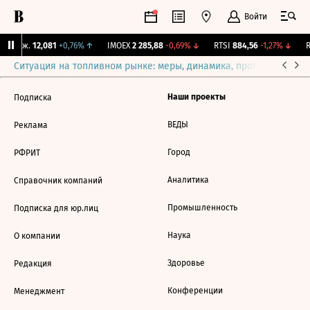
Войти
Y Бирж.
12,081
+0,76%
↑
IMOEX
2 285,88
-0,69%
↓
RTSI
884,56
-1,27%
↓
R
Ситуация на топливном рынке: меры, динамика, прогнозы
Выб
Наши проекты
Подписка
ВЕДЫ
Реклама
Город
РФРИТ
Аналитика
Справочник компаний
Промышленность
Подписка для юр.лиц
Наука
О компании
Здоровье
Редакция
Конференции
Менеджмент