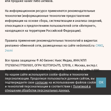
или продаже каких-либо активов.
На информационном ресурсе применяются рекомендательные
технологии (информационные технологии предоставления
информации на основе сбора, систематизации и анализа сведений,
относящихся к предпочтениям пользователей сети «Интернет»,
находящихся на территории Российской Федерации).
Правила применения рекомендательных технологий в виджетах
рекламно-обменной сети, размещенных на сайте vedomosti.ru:
СМИ2
,
24smi
Все права защищены © АО Бизнес Ньюс Медиа, ИНН/КПП
7712108141/771501001, ОГРН 1027739124775, 127018, г. Москва, вн.тер.г.
муниципальный округ Марьина Роща, ул. Полковая, д. 3, стр. 1 1999—
На нашем сайте используются cookie-файлы и технологии
2026
персонализации. Продолжая пользоваться данным сайтом, вы
ОК
подтверждаете свое
согласие
на использование файлов cookie
и технологий персонализации в соответствии с
Политикой в
отношении обработки персональных данных.