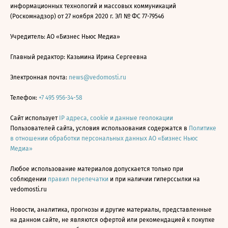
информационных технологий и массовых коммуникаций
(Роскомнадзор) от 27 ноября 2020 г. ЭЛ № ФС 77-79546
Учредитель: АО «Бизнес Ньюс Медиа»
Главный редактор: Казьмина Ирина Сергеевна
Электронная почта:
news@vedomosti.ru
Телефон:
+7 495 956-34-58
Сайт использует
IP адреса, cookie и данные геолокации
Пользователей сайта, условия использования содержатся в
Политике
в отношении обработки персональных данных АО «Бизнес Ньюс
Медиа»
Любое использование материалов допускается только при
соблюдении
правил перепечатки
и при наличии гиперссылки на
vedomosti.ru
Новости, аналитика, прогнозы и другие материалы, представленные
на данном сайте, не являются офертой или рекомендацией к покупке