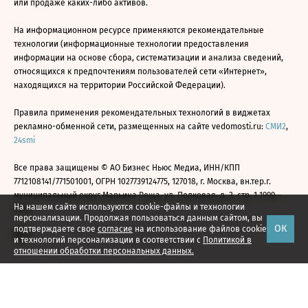
или продаже каких-либо активов.
На информационном ресурсе применяются рекомендательные
технологии (информационные технологии предоставления
информации на основе сбора, систематизации и анализа сведений,
относящихся к предпочтениям пользователей сети «Интернет»,
находящихся на территории Российской Федерации).
Правила применения рекомендательных технологий в виджетах
рекламно-обменной сети, размещенных на сайте vedomosti.ru:
СМИ2
,
24smi
Все права защищены © АО Бизнес Ньюс Медиа, ИНН/КПП
7712108141/771501001, ОГРН 1027739124775, 127018, г. Москва, вн.тер.г.
муниципальный округ Марьина Роща, ул. Полковая, д. 3, стр. 1 1999—
На нашем сайте используются cookie-файлы и технологии
2026
персонализации. Продолжая пользоваться данным сайтом, вы
ОК
подтверждаете свое
согласие
на использование файлов cookie
и технологий персонализации в соответствии с
Политикой в
отношении обработки персональных данных.