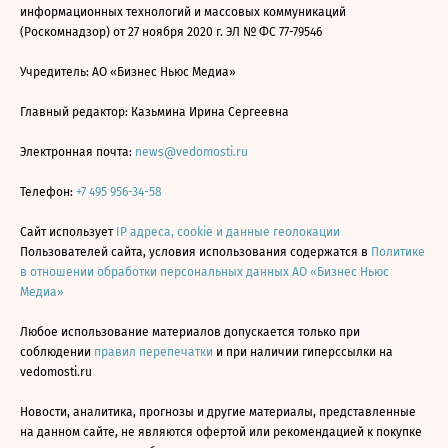
информационных технологий и массовых коммуникаций
(Роскомнадзор) от 27 ноября 2020 г. ЭЛ № ФС 77-79546
Учредитель: АО «Бизнес Ньюс Медиа»
Главный редактор: Казьмина Ирина Сергеевна
Электронная почта:
news@vedomosti.ru
Телефон:
+7 495 956-34-58
Сайт использует
IP адреса, cookie и данные геолокации
Пользователей сайта, условия использования содержатся в
Политике
в отношении обработки персональных данных АО «Бизнес Ньюс
Медиа»
Любое использование материалов допускается только при
соблюдении
правил перепечатки
и при наличии гиперссылки на
vedomosti.ru
Новости, аналитика, прогнозы и другие материалы, представленные
на данном сайте, не являются офертой или рекомендацией к покупке