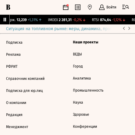
Войти
NY Бирж.
12,239
+1,31%
↑
IMOEX
2 281,31
-0,2%
↓
RTSI
874,64
-1,12%
↓
RG
Ситуация на топливном рынке: меры, динамика, прогнозы
Выб
Наши проекты
Подписка
ВЕДЫ
Реклама
Город
РФРИТ
Аналитика
Справочник компаний
Промышленность
Подписка для юр.лиц
Наука
О компании
Здоровье
Редакция
Конференции
Менеджмент