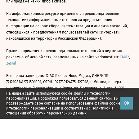
или продаже каких-либо активов.
На информационном ресурсе применяются рекомендательные
технологии (информационные технологии предоставления
информации на основе сбора, систематизации и анализа сведений,
относящихся к предпочтениям пользователей сети «Интернет»,
находящихся на территории Российской Федерации).
Правила применения рекомендательных технологий в виджетах
рекламно-обменной сети, размещенных на сайте vedomosti.ru:
СМИ2
,
24smi
Все права защищены © АО Бизнес Ньюс Медиа, ИНН/КПП
7712108141/771501001, ОГРН 1027739124775, 127018, г. Москва, вн.тер.г.
муниципальный округ Марьина Роща, ул. Полковая, д. 3, стр. 1 1999—
На нашем сайте используются cookie-файлы и технологии
2026
персонализации. Продолжая пользоваться данным сайтом, вы
ОК
подтверждаете свое
согласие
на использование файлов cookie
и технологий персонализации в соответствии с
Политикой в
отношении обработки персональных данных.