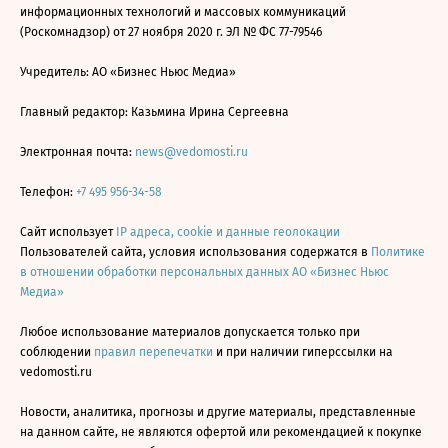
информационных технологий и массовых коммуникаций
(Роскомнадзор) от 27 ноября 2020 г. ЭЛ № ФС 77-79546
Учредитель: АО «Бизнес Ньюс Медиа»
Главный редактор: Казьмина Ирина Сергеевна
Электронная почта:
news@vedomosti.ru
Телефон:
+7 495 956-34-58
Сайт использует
IP адреса, cookie и данные геолокации
Пользователей сайта, условия использования содержатся в
Политике
в отношении обработки персональных данных АО «Бизнес Ньюс
Медиа»
Любое использование материалов допускается только при
соблюдении
правил перепечатки
и при наличии гиперссылки на
vedomosti.ru
Новости, аналитика, прогнозы и другие материалы, представленные
на данном сайте, не являются офертой или рекомендацией к покупке