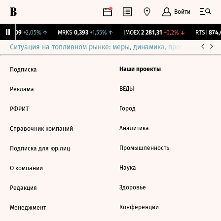
Войти
S
0,209
+2,05%
↑
MRKS
0,393
+1,55%
↑
IMOEX
2 281,31
-0,2%
↓
RTSI
874,
Ситуация на топливном рынке: меры, динамика, прогнозы
Выб
Наши проекты
Подписка
ВЕДЫ
Реклама
Город
РФРИТ
Аналитика
Справочник компаний
Промышленность
Подписка для юр.лиц
Наука
О компании
Здоровье
Редакция
Конференции
Менеджмент