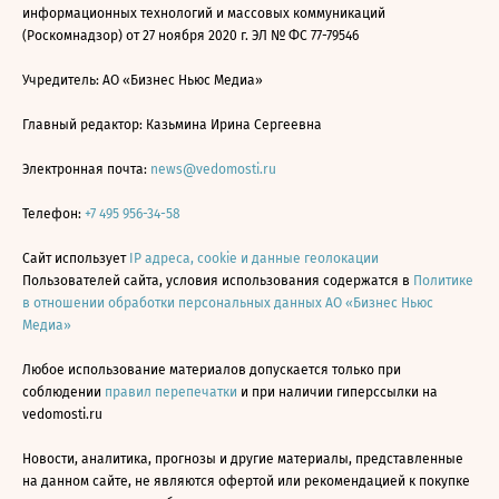
информационных технологий и массовых коммуникаций
(Роскомнадзор) от 27 ноября 2020 г. ЭЛ № ФС 77-79546
Учредитель: АО «Бизнес Ньюс Медиа»
Главный редактор: Казьмина Ирина Сергеевна
Электронная почта:
news@vedomosti.ru
Телефон:
+7 495 956-34-58
Сайт использует
IP адреса, cookie и данные геолокации
Пользователей сайта, условия использования содержатся в
Политике
в отношении обработки персональных данных АО «Бизнес Ньюс
Медиа»
Любое использование материалов допускается только при
соблюдении
правил перепечатки
и при наличии гиперссылки на
vedomosti.ru
Новости, аналитика, прогнозы и другие материалы, представленные
на данном сайте, не являются офертой или рекомендацией к покупке