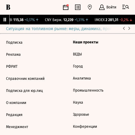
Войти
RGBI
115,38
+0,17%
↑
CNY Бирж.
12,239
+1,31%
↑
IMOEX
2 281,31
-0,2%
↓
Ситуация на топливном рынке: меры, динамика, прогнозы
Выб
Наши проекты
Подписка
ВЕДЫ
Реклама
Город
РФРИТ
Аналитика
Справочник компаний
Промышленность
Подписка для юр.лиц
Наука
О компании
Здоровье
Редакция
Конференции
Менеджмент