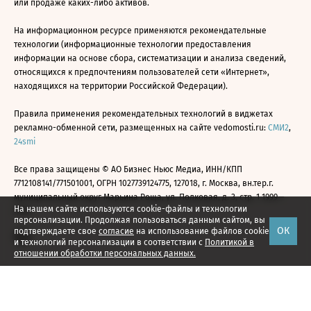
или продаже каких-либо активов.
На информационном ресурсе применяются рекомендательные
технологии (информационные технологии предоставления
информации на основе сбора, систематизации и анализа сведений,
относящихся к предпочтениям пользователей сети «Интернет»,
находящихся на территории Российской Федерации).
Правила применения рекомендательных технологий в виджетах
рекламно-обменной сети, размещенных на сайте vedomosti.ru:
СМИ2
,
24smi
Все права защищены © АО Бизнес Ньюс Медиа, ИНН/КПП
7712108141/771501001, ОГРН 1027739124775, 127018, г. Москва, вн.тер.г.
муниципальный округ Марьина Роща, ул. Полковая, д. 3, стр. 1 1999—
На нашем сайте используются cookie-файлы и технологии
2026
персонализации. Продолжая пользоваться данным сайтом, вы
ОК
подтверждаете свое
согласие
на использование файлов cookie
и технологий персонализации в соответствии с
Политикой в
отношении обработки персональных данных.