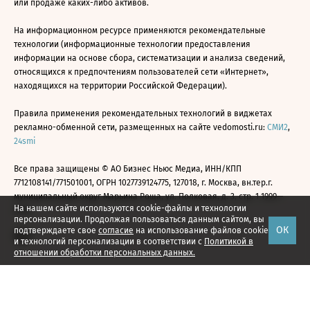
или продаже каких-либо активов.
На информационном ресурсе применяются рекомендательные
технологии (информационные технологии предоставления
информации на основе сбора, систематизации и анализа сведений,
относящихся к предпочтениям пользователей сети «Интернет»,
находящихся на территории Российской Федерации).
Правила применения рекомендательных технологий в виджетах
рекламно-обменной сети, размещенных на сайте vedomosti.ru:
СМИ2
,
24smi
Все права защищены © АО Бизнес Ньюс Медиа, ИНН/КПП
7712108141/771501001, ОГРН 1027739124775, 127018, г. Москва, вн.тер.г.
муниципальный округ Марьина Роща, ул. Полковая, д. 3, стр. 1 1999—
На нашем сайте используются cookie-файлы и технологии
2026
персонализации. Продолжая пользоваться данным сайтом, вы
ОК
подтверждаете свое
согласие
на использование файлов cookie
и технологий персонализации в соответствии с
Политикой в
отношении обработки персональных данных.