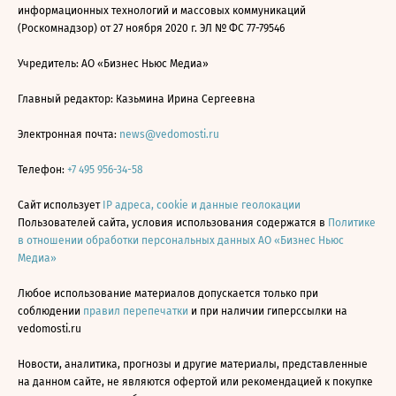
информационных технологий и массовых коммуникаций
(Роскомнадзор) от 27 ноября 2020 г. ЭЛ № ФС 77-79546
Учредитель: АО «Бизнес Ньюс Медиа»
Главный редактор: Казьмина Ирина Сергеевна
Электронная почта:
news@vedomosti.ru
Телефон:
+7 495 956-34-58
Сайт использует
IP адреса, cookie и данные геолокации
Пользователей сайта, условия использования содержатся в
Политике
в отношении обработки персональных данных АО «Бизнес Ньюс
Медиа»
Любое использование материалов допускается только при
соблюдении
правил перепечатки
и при наличии гиперссылки на
vedomosti.ru
Новости, аналитика, прогнозы и другие материалы, представленные
на данном сайте, не являются офертой или рекомендацией к покупке