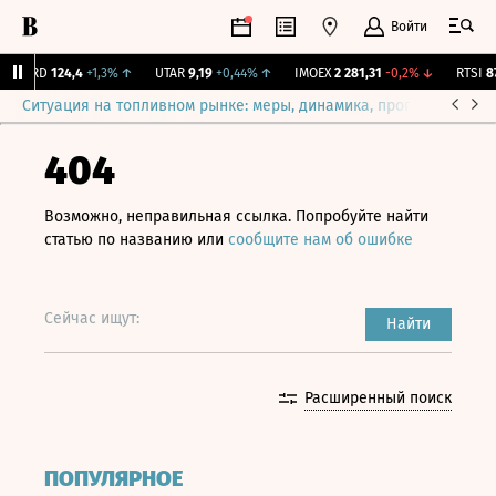
Войти
ABRD
124,4
+1,3%
↑
UTAR
9,19
+0,44%
↑
IMOEX
2 281,31
-0,2%
↓
RTSI
874
Ситуация на топливном рынке: меры, динамика, прогнозы
Выб
404
Возможно, неправильная ссылка. Попробуйте найти
статью по названию или
сообщите нам об ошибке
Сейчас ищут:
Найти
Расширенный поиск
ПОПУЛЯРНОЕ