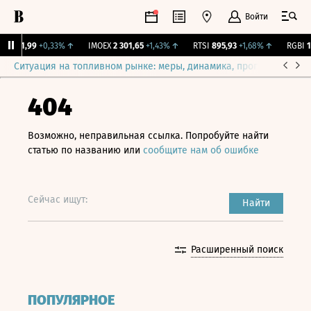
Войти
ж.
11,99
+0,33%
↑
IMOEX
2 301,65
+1,43%
↑
RTSI
895,93
+1,68%
↑
RGBI
11
Ситуация на топливном рынке: меры, динамика, прогнозы
Выб
404
Возможно, неправильная ссылка. Попробуйте найти
статью по названию или
сообщите нам об ошибке
Сейчас ищут:
Найти
Расширенный поиск
ПОПУЛЯРНОЕ