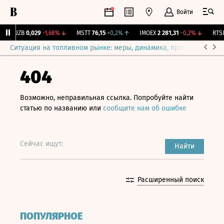
Войти
KUZB
0,029
-1,68%
↓
MSTT
76,15
+0,2%
↑
IMOEX
2 281,31
-0,2%
↓
RTSI
8
Ситуация на топливном рынке: меры, динамика, прогнозы
Выб
404
Возможно, неправильная ссылка. Попробуйте найти
статью по названию или
сообщите нам об ошибке
Сейчас ищут:
Найти
Расширенный поиск
ПОПУЛЯРНОЕ