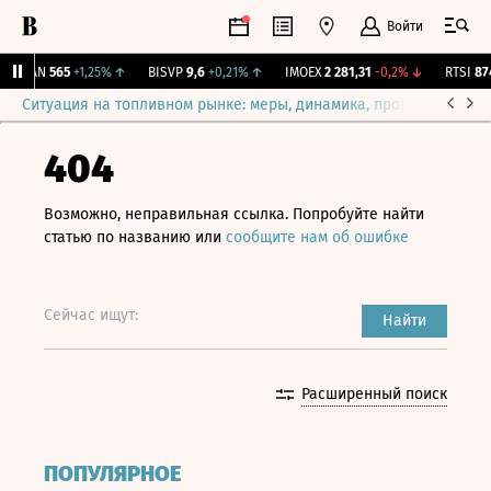
Войти
AVAN
565
+1,25%
↑
BISVP
9,6
+0,21%
↑
IMOEX
2 281,31
-0,2%
↓
RTSI
874,
Ситуация на топливном рынке: меры, динамика, прогнозы
Выб
404
Возможно, неправильная ссылка. Попробуйте найти
статью по названию или
сообщите нам об ошибке
Сейчас ищут:
Найти
Расширенный поиск
ПОПУЛЯРНОЕ