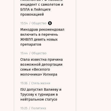
инцидент с самолетом и
БПЛА в Лейпциге
провокацией
15:54
/ Общество
Минздрав рекомендовал
включить в перечень
ЖНВЛП девять новых
препаратов
15:44
/ Общество
Стала известна причина
возможной депортации
семьи «Веселого
молочника» Уолкера
15:36
/ Стиль жизни
ISU допустил Валиеву и
Трусову к турнирам в
нейтральном статусе
15:25
/ Политика