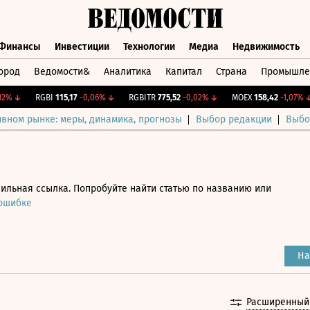
Финансы
Инвестиции
Технологии
Медиа
Недвижимость
ород
Ведомости&
Аналитика
Капитал
Страна
Промышле
а
Финансы
Инвестиции
Технологии
Медиа
Недвижимос
↓
RGBI
115,17
-0,06%
↓
RGBITR
775,52
-0,02%
↓
MOEX
158,42
-1,07%
↓
ивном рынке: меры, динамика, прогнозы
Выбор редакции
Выбо
ильная ссылка. Попробуйте найти статью по названию или
 ошибке
На
Расширенный