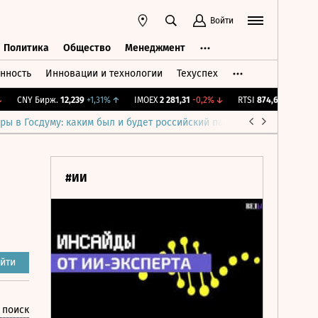
Войти
Политика
Общество
Менеджмент
нность
Инновации и технологии
Техуспех
ть
Политика
Общество
Менеджмент
CNY Бирж.
12,239
+1,31%
↑
IMOEX
2 281,31
-0,2%
↓
RTSI
874,64
-1,12%
↓
ры в Госдуму: каким был и будет российский парламент
Война н
#ИИ
йти
 поиск