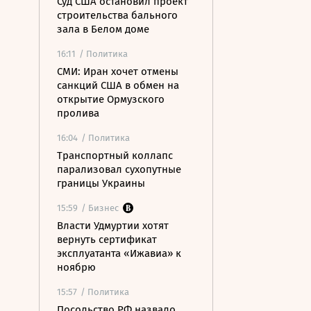
Суд США остановил проект
строительства бального
зала в Белом доме
16:11
/ Политика
СМИ: Иран хочет отмены
санкций США в обмен на
открытие Ормузского
пролива
16:04
/ Политика
Транспортный коллапс
парализовал сухопутные
границы Украины
15:59
/ Бизнес
Власти Удмуртии хотят
вернуть сертификат
эксплуатанта «Ижавиа» к
ноябрю
15:57
/ Политика
Посольство РФ назвало