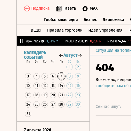
Подписка
Газета
MAX
Глобальные идеи
Бизнес
Экономика
ВЕДЫ
Правила торговли
Идеи управления
Г
Глобальные идеи
Бизнес
Экономик
%
↓
CNY Бирж.
12,239
+1,31%
↑
IMOEX
2 281,31
-0,2%
↓
RTSI
874,64
-1,12%
Ситуация на топл
КАЛЕНДАРЬ
Август
СОБЫТИЙ
Пн
Вт
Ср
Чт
Пт
Сб
Вс
404
1
2
3
4
5
6
7
8
9
Возможно, неправ
сообщите нам об
10
11
12
13
14
15
16
17
18
19
20
21
22
23
24
25
26
27
28
29
30
Сейчас ищут:
31
7 августа 2026