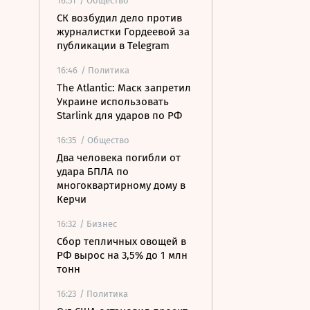
16:51
/ Общество
СК возбудил дело против
журналистки Гордеевой за
публикации в Telegram
16:46
/ Политика
The Atlantic: Маск запретил
Украине использовать
Starlink для ударов по РФ
16:35
/ Общество
Два человека погибли от
удара БПЛА по
многоквартирному дому в
Керчи
16:32
/ Бизнес
Сбор тепличных овощей в
РФ вырос на 3,5% до 1 млн
тонн
16:23
/ Политика