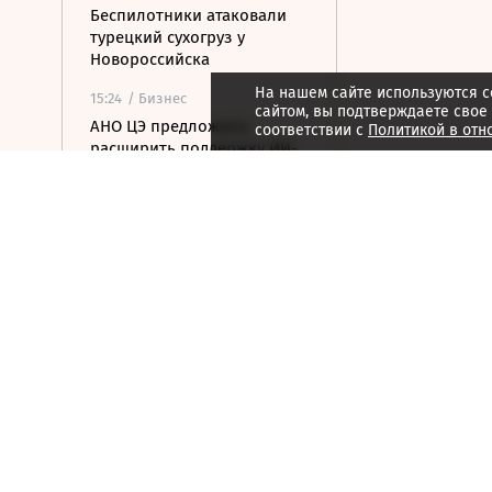
Беспилотники атаковали
турецкий сухогруз у
Новороссийска
На нашем сайте используются c
15:24
/ Бизнес
сайтом, вы подтверждаете свое
АНО ЦЭ предложила
соответствии с
Политикой в отн
расширить поддержку ИИ-
решений для МСП
15:15
/ Инвестиции
Чистая прибыль Ozon по
РСБУ за первое полугодие
составила 15 млрд рублей
15:14
/
Спорт
Все на одного: зачем в
мужском теннисе готовят
реформу парного разряда
15:08
/ Финансы
ЦБ повысил курс доллара
на выходные