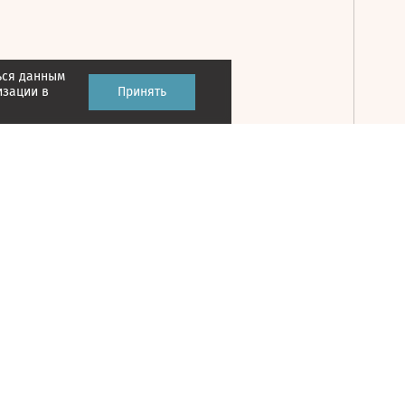
ься данным
Принять
изации в