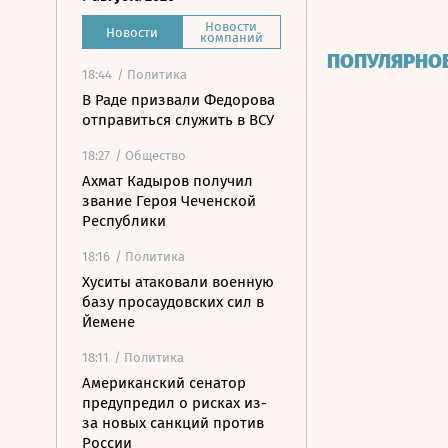
Новости
Новости
компаний
ПОПУЛЯРНО
18:44
/ Политика
В Раде призвали Федорова
отправиться служить в ВСУ
18:27
/ Общество
Ахмат Кадыров получил
звание Героя Чеченской
Республики
18:16
/ Политика
Хуситы атаковали военную
базу просаудовских сил в
Йемене
18:11
/ Политика
Американский сенатор
предупредил о рисках из-
за новых санкций против
России