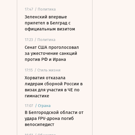
17:47
/ Политика
Зеленский впервые
прилетел в Белград с
официальным визитом
17:23
/ Политика
Сенат США проголосовал
за ужесточение санкций
против РФ и Ирана
17:15
/ Стиль жизни
Хорватия отказала
лидерам сборной России в
визах для участия в ЧЕ по
гимнастике
17:07
/
Страна
В Белгородской области от
удара FPV-дрона погиб
велосипедист