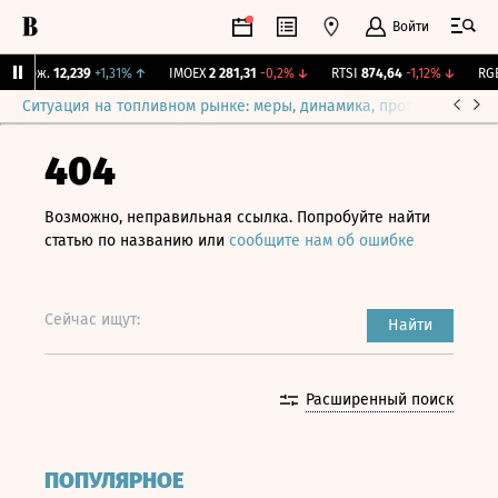
Войти
 Бирж.
12,239
+1,31%
↑
IMOEX
2 281,31
-0,2%
↓
RTSI
874,64
-1,12%
↓
RGBI
Ситуация на топливном рынке: меры, динамика, прогнозы
Выб
404
Возможно, неправильная ссылка. Попробуйте найти
статью по названию или
сообщите нам об ошибке
Сейчас ищут:
Найти
Расширенный поиск
ПОПУЛЯРНОЕ