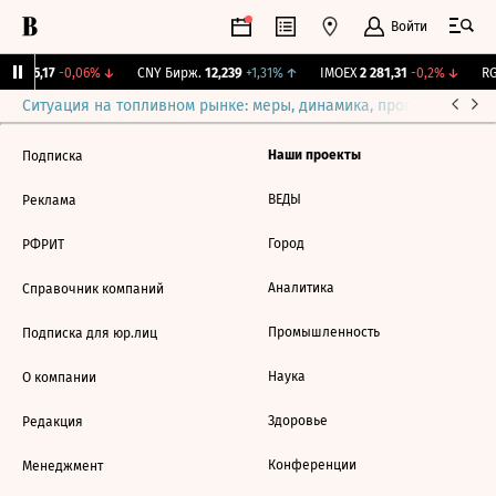
Войти
BI
115,17
-0,06%
↓
CNY Бирж.
12,239
+1,31%
↑
IMOEX
2 281,31
-0,2%
↓
RG
Ситуация на топливном рынке: меры, динамика, прогнозы
Выб
Наши проекты
Подписка
ВЕДЫ
Реклама
Город
РФРИТ
Аналитика
Справочник компаний
Промышленность
Подписка для юр.лиц
Наука
О компании
Здоровье
Редакция
Конференции
Менеджмент