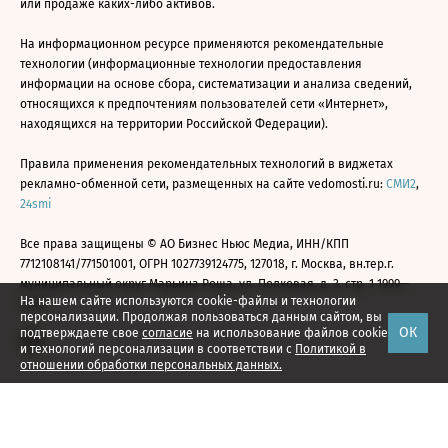
или продаже каких-либо активов.
На информационном ресурсе применяются рекомендательные
технологии (информационные технологии предоставления
информации на основе сбора, систематизации и анализа сведений,
относящихся к предпочтениям пользователей сети «Интернет»,
находящихся на территории Российской Федерации).
Правила применения рекомендательных технологий в виджетах
рекламно-обменной сети, размещенных на сайте vedomosti.ru:
СМИ2
,
24smi
Все права защищены © АО Бизнес Ньюс Медиа, ИНН/КПП
7712108141/771501001, ОГРН 1027739124775, 127018, г. Москва, вн.тер.г.
муниципальный округ Марьина Роща, ул. Полковая, д. 3, стр. 1 1999—
На нашем сайте используются cookie-файлы и технологии
2026
персонализации. Продолжая пользоваться данным сайтом, вы
ОК
подтверждаете свое
согласие
на использование файлов cookie
и технологий персонализации в соответствии с
Политикой в
отношении обработки персональных данных.