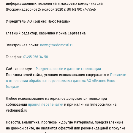
информационных технологий и массовых коммуникаций
(Роскомнадзор) от 27 ноября 2020 г. ЭЛ № ФС 77-79546
Учредитель: АО «Бизнес Ньюс Медиа»
Главный редактор: Казьмина Ирина Сергеевна
Электронная почта:
news@vedomosti.ru
Телефон:
+7 495 956-34-58
Сайт использует
IP адреса, cookie и данные геолокации
Пользователей сайта, условия использования содержатся в
Политике
в отношении обработки персональных данных АО «Бизнес Ньюс
Медиа»
Любое использование материалов допускается только при
соблюдении
правил перепечатки
и при наличии гиперссылки на
vedomosti.ru
Новости, аналитика, прогнозы и другие материалы, представленные
на данном сайте, не являются офертой или рекомендацией к покупке