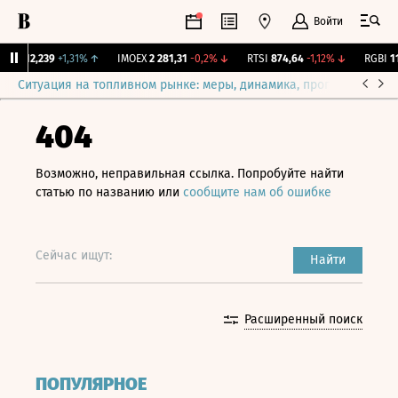
Войти
рж.
12,239
+1,31%
↑
IMOEX
2 281,31
-0,2%
↓
RTSI
874,64
-1,12%
↓
RGBI
115
Ситуация на топливном рынке: меры, динамика, прогнозы
Выб
404
Возможно, неправильная ссылка. Попробуйте найти
статью по названию или
сообщите нам об ошибке
Сейчас ищут:
Найти
Расширенный поиск
ПОПУЛЯРНОЕ