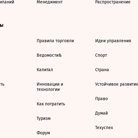
мпаний
Менеджмент
Распространение
ты
Правила торговли
Идеи управления
Ведомости&
Спорт
Капитал
Страна
ть
Инновации и
Устойчивое развити
технологии
Право
Как потратить
Думай
Туризм
Техуспех
Форум