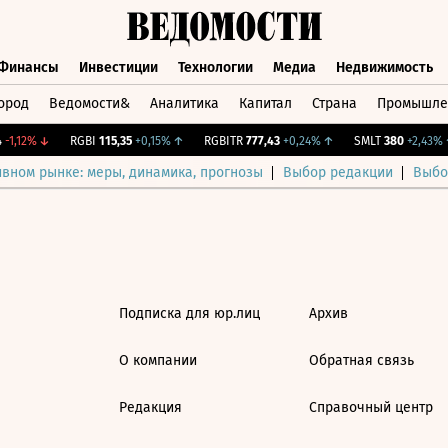
Финансы
Инвестиции
Технологии
Медиа
Недвижимость
ород
Ведомости&
Аналитика
Капитал
Страна
Промышле
а
Финансы
Инвестиции
Технологии
Медиа
Недвижимос
-1,12%
↓
RGBI
115,35
+0,15%
↑
RGBITR
777,43
+0,24%
↑
SMLT
380
+2,43%
↑
ивном рынке: меры, динамика, прогнозы
Выбор редакции
Выбо
Подписка для юр.лиц
Архив
О компании
Обратная связь
Редакция
Справочный центр