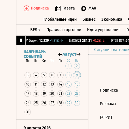
Подписка
Газета
MAX
Глобальные идеи
Бизнес
Экономика
ВЕДЫ
Правила торговли
Идеи управления
Г
Глобальные идеи
Бизнес
Экономик
+2,43%
↑
CNY Бирж.
12,239
+1,31%
↑
IMOEX
2 281,31
-0,2%
↓
RTSI
874,64
Ситуация на топл
КАЛЕНДАРЬ
Август
СОБЫТИЙ
Пн
Вт
Ср
Чт
Пт
Сб
Вс
1
2
3
4
5
6
7
8
9
10
11
12
13
14
15
16
Подписка
17
18
19
20
21
22
23
24
25
26
27
28
29
30
Реклама
31
РФРИТ
9 августа 2026