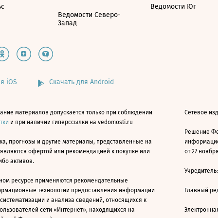
ьс
Ведомости Юг
Ведомости Северо-
Запад
я iOS
Скачать для Android
ание материалов допускается только при соблюдении
Сетевое изд
атки
и при наличии гиперссылки на vedomosti.ru
Решение Фе
ка, прогнозы и другие материалы, представленные на
информацио
 являются офертой или рекомендацией к покупке или
от 27 ноября
ибо активов.
Учредитель
ном ресурсе применяются рекомендательные
ормационные технологии предоставления информации
Главный ре
 систематизации и анализа сведений, относящихся к
ользователей сети «Интернет», находящихся на
Электронна