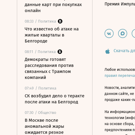
Премия Импул
данные карт при покупках
онлайн
08:33
/ Политика
Что известно об атаке на
жилые кварталы в
Белгороде
Скачать дл
08:11
/ Политика
Демократы готовят
расследования против
Любое использов
связанных с Трампом
правил перепеч
компаний
Новости, аналити
07:49
/ Политика
данном сайте, не
СК возбудил дело о теракте
продаже каких-л
после атаки на Белгород
На информацион
07:30
/ Общество
технологии (инф
В Москве после
на основе сбора,
аномальной жары
предпочтениям п
ожидается резкое