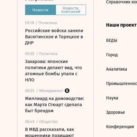
Справочник ко
Новости
Новости
компаний
09:18
/ Политика
Наши проек
Российские войска заняли
Васютинское и Торецкое в
ВЕДЫ
ДНР
09:05
/ Политика
Город
Захарова: японские
политики делают вид, что
Аналитика
атомные бомбы упали с
НЛО
Промышленнос
08:55
/ Менеджмент
Наука
Миллиард на домоводстве:
как Марта Стюарт сделала
быт брендом
Здоровье
08:49
/ Общество
Конференции
В МВД рассказали, как
мошенники похищают