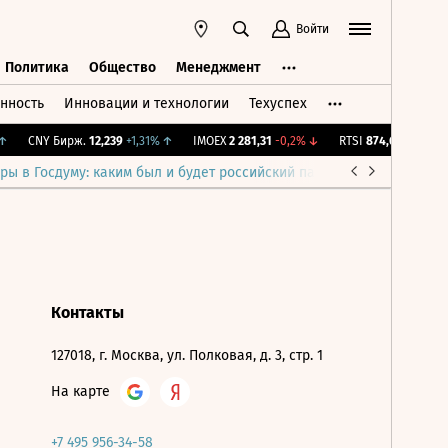
Войти
Политика
Общество
Менеджмент
нность
Инновации и технологии
Техуспех
ть
Политика
Общество
Менеджмент
CNY Бирж.
12,239
+1,31%
↑
IMOEX
2 281,31
-0,2%
↓
RTSI
874,64
-1,12%
↓
ры в Госдуму: каким был и будет российский парламент
Война н
Контакты
127018, г. Москва, ул. Полковая, д. 3, стр. 1
На карте
+7 495 956-34-58