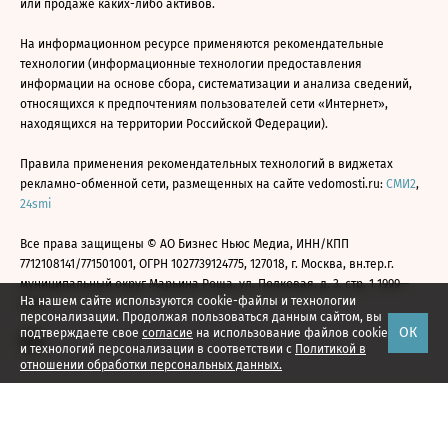
или продаже каких-либо активов.
На информационном ресурсе применяются рекомендательные
технологии (информационные технологии предоставления
информации на основе сбора, систематизации и анализа сведений,
относящихся к предпочтениям пользователей сети «Интернет»,
находящихся на территории Российской Федерации).
Правила применения рекомендательных технологий в виджетах
рекламно-обменной сети, размещенных на сайте vedomosti.ru:
СМИ2
,
24smi
Все права защищены © АО Бизнес Ньюс Медиа, ИНН/КПП
7712108141/771501001, ОГРН 1027739124775, 127018, г. Москва, вн.тер.г.
муниципальный округ Марьина Роща, ул. Полковая, д. 3, стр. 1 1999—
На нашем сайте используются cookie-файлы и технологии
2026
персонализации. Продолжая пользоваться данным сайтом, вы
ОК
подтверждаете свое
согласие
на использование файлов cookie
и технологий персонализации в соответствии с
Политикой в
отношении обработки персональных данных.