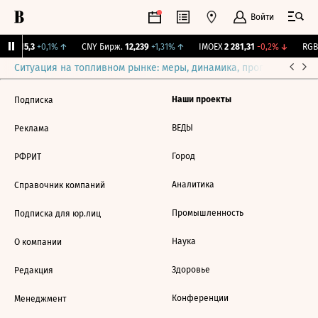
Войти
GBI
115,3
+0,1%
↑
CNY Бирж.
12,239
+1,31%
↑
IMOEX
2 281,31
-0,2%
↓
RGBI
Ситуация на топливном рынке: меры, динамика, прогнозы
Выб
Наши проекты
Подписка
ВЕДЫ
Реклама
Город
РФРИТ
Аналитика
Справочник компаний
Промышленность
Подписка для юр.лиц
Наука
О компании
Здоровье
Редакция
Конференции
Менеджмент