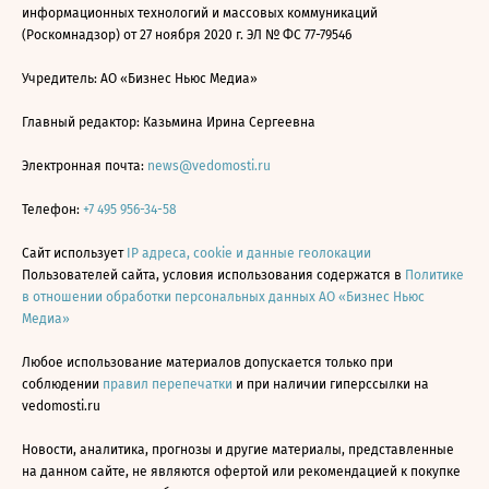
информационных технологий и массовых коммуникаций
(Роскомнадзор) от 27 ноября 2020 г. ЭЛ № ФС 77-79546
Учредитель: АО «Бизнес Ньюс Медиа»
Главный редактор: Казьмина Ирина Сергеевна
Электронная почта:
news@vedomosti.ru
Телефон:
+7 495 956-34-58
Сайт использует
IP адреса, cookie и данные геолокации
Пользователей сайта, условия использования содержатся в
Политике
в отношении обработки персональных данных АО «Бизнес Ньюс
Медиа»
Любое использование материалов допускается только при
соблюдении
правил перепечатки
и при наличии гиперссылки на
vedomosti.ru
Новости, аналитика, прогнозы и другие материалы, представленные
на данном сайте, не являются офертой или рекомендацией к покупке