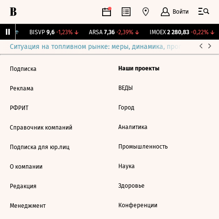
Войти
,06%
↑
BISVP
9,6
-1,23%
↓
ARSA
7,36
-2,39%
↓
IMOEX
2 280,83
-0,22%
↓
Ситуация на топливном рынке: меры, динамика, прогнозы
Выб
Наши проекты
Подписка
ВЕДЫ
Реклама
Город
РФРИТ
Аналитика
Справочник компаний
Промышленность
Подписка для юр.лиц
Наука
О компании
Здоровье
Редакция
Конференции
Менеджмент