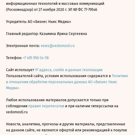
информационных технологий и массовых коммуникаций
(Роскомнадзор) от 27 ноября 2020 г. ЭЛ № ФС 77-79546
Учредитель: АО «Бизнес Ньюс Медиа»
Главный редактор: Казьмина Ирина Сергеевна
Электронная почта:
news@vedomosti.ru
Телефон:
+7 495 956-34-58
Сайт использует
IP адреса, cookie и данные геолокации
Пользователей сайта, условия использования содержатся в
Политике
в отношении обработки персональных данных АО «Бизнес Ньюс
Медиа»
Любое использование материалов допускается только при
соблюдении
правил перепечатки
и при наличии гиперссылки на
vedomosti.ru
Новости, аналитика, прогнозы и другие материалы, представленные
на данном сайте, не являются офертой или рекомендацией к покупке