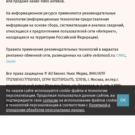
или продаже каких-либо активов.
На информационном ресурсе применяются рекомендательные
технологии (информационные технологии предоставления
информации на основе сбора, систематизации и анализа сведений,
относящихся к предпочтениям пользователей сети «Интернет»,
находящихся на территории Российской Федерации).
Правила применения рекомендательных технологий в виджетах
рекламно-обменной сети, размещенных на сайте vedomosti.ru:
СМИ2
,
24smi
Все права защищены © АО Бизнес Ньюс Медиа, ИНН/КПП
7712108141/771501001, ОГРН 1027739124775, 127018, г. Москва, вн.тер.г.
муниципальный округ Марьина Роща, ул. Полковая, д. 3, стр. 1 1999—
На нашем сайте используются cookie-файлы и технологии
2026
персонализации. Продолжая пользоваться данным сайтом, вы
ОК
подтверждаете свое
согласие
на использование файлов cookie
и технологий персонализации в соответствии с
Политикой в
отношении обработки персональных данных.