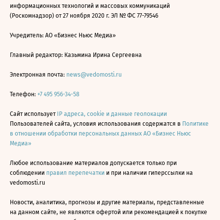
информационных технологий и массовых коммуникаций
(Роскомнадзор) от 27 ноября 2020 г. ЭЛ № ФС 77-79546
Учредитель: АО «Бизнес Ньюс Медиа»
Главный редактор: Казьмина Ирина Сергеевна
Электронная почта:
news@vedomosti.ru
Телефон:
+7 495 956-34-58
Сайт использует
IP адреса, cookie и данные геолокации
Пользователей сайта, условия использования содержатся в
Политике
в отношении обработки персональных данных АО «Бизнес Ньюс
Медиа»
Любое использование материалов допускается только при
соблюдении
правил перепечатки
и при наличии гиперссылки на
vedomosti.ru
Новости, аналитика, прогнозы и другие материалы, представленные
на данном сайте, не являются офертой или рекомендацией к покупке