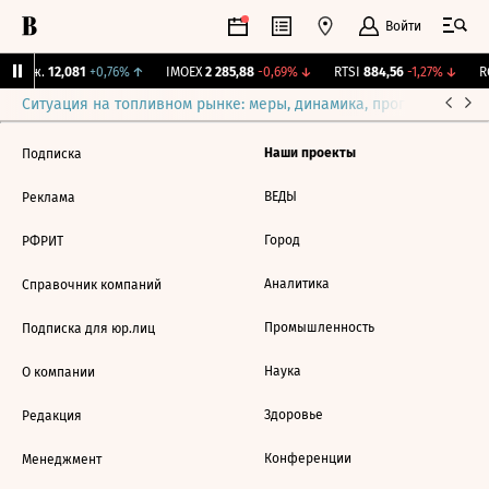
Войти
 Бирж.
12,081
+0,76%
↑
IMOEX
2 285,88
-0,69%
↓
RTSI
884,56
-1,27%
↓
RG
Ситуация на топливном рынке: меры, динамика, прогнозы
Выб
Наши проекты
Подписка
ВЕДЫ
Реклама
Город
РФРИТ
Аналитика
Справочник компаний
Промышленность
Подписка для юр.лиц
Наука
О компании
Здоровье
Редакция
Конференции
Менеджмент