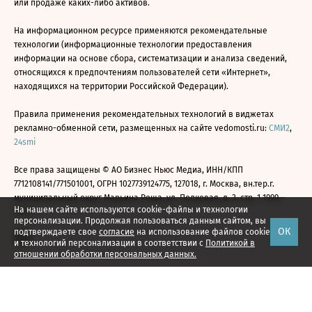
или продаже каких-либо активов.
На информационном ресурсе применяются рекомендательные
технологии (информационные технологии предоставления
информации на основе сбора, систематизации и анализа сведений,
относящихся к предпочтениям пользователей сети «Интернет»,
находящихся на территории Российской Федерации).
Правила применения рекомендательных технологий в виджетах
рекламно-обменной сети, размещенных на сайте vedomosti.ru:
СМИ2
,
24smi
Все права защищены © АО Бизнес Ньюс Медиа, ИНН/КПП
7712108141/771501001, ОГРН 1027739124775, 127018, г. Москва, вн.тер.г.
муниципальный округ Марьина Роща, ул. Полковая, д. 3, стр. 1 1999—
На нашем сайте используются cookie-файлы и технологии
2026
персонализации. Продолжая пользоваться данным сайтом, вы
ОК
подтверждаете свое
согласие
на использование файлов cookie
и технологий персонализации в соответствии с
Политикой в
отношении обработки персональных данных.