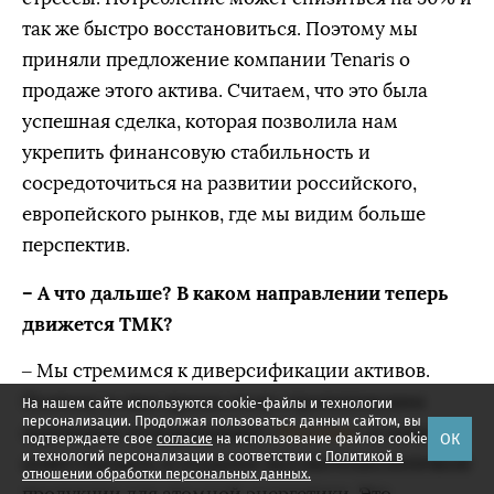
так же быстро восстановиться. Поэтому мы
приняли предложение компании Tenaris о
продаже этого актива. Считаем, что это была
успешная сделка, которая позволила нам
укрепить финансовую стабильность и
сосредоточиться на развитии российского,
европейского рынков, где мы видим больше
перспектив.
– А что дальше? В каком направлении теперь
движется ТМК?
– Мы стремимся к диверсификации активов.
Поэтому в свое время стали стратегическим
На нашем сайте используются cookie-файлы и технологии
персонализации. Продолжая пользоваться данным сайтом, вы
партнером госкорпорации «
Росатом
» и начали
ОК
подтверждаете свое
согласие
на использование файлов cookie
и технологий персонализации в соответствии с
Политикой в
инвестировать в создание высокотехнологичной
отношении обработки персональных данных.