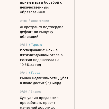
прием в вузы борьбой с
некачественным
образованием
08:07
/ Инвестиции
«Евротранс» подтвердил
дефолт по выпуску
облигаций
07:58
/
Туризм
Исследование: ночь в
пятизвездочном отеле в
России подешевела на
10,6% за год
07:44
/
Город
Рынок недвижимости Дубая
в июле достиг $7,1 млрд
07:39
/ Бизнес
Хуснуллин предложил
проработать проект
железной дороги до