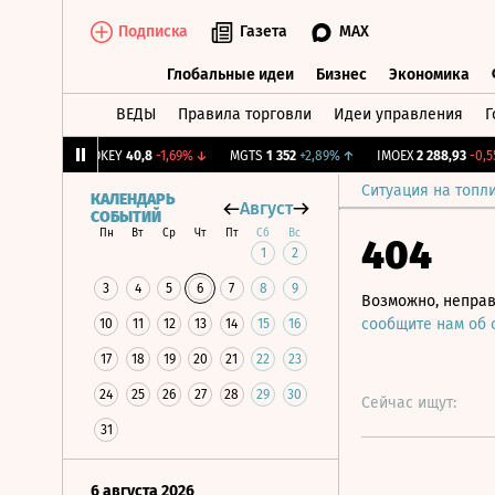
Подписка
Газета
MAX
Глобальные идеи
Бизнес
Экономика
ВЕДЫ
Правила торговли
Идеи управления
Г
Глобальные идеи
Бизнес
Экономик
0,58%
↑
OKEY
40,8
-1,69%
↓
MGTS
1 352
+2,89%
↑
IMOEX
2 288,93
-0,55%
Ситуация на топл
КАЛЕНДАРЬ
Август
СОБЫТИЙ
Пн
Вт
Ср
Чт
Пт
Сб
Вс
404
1
2
3
4
5
6
7
8
9
Возможно, неправ
сообщите нам об
10
11
12
13
14
15
16
17
18
19
20
21
22
23
24
25
26
27
28
29
30
Сейчас ищут:
31
6 августа 2026