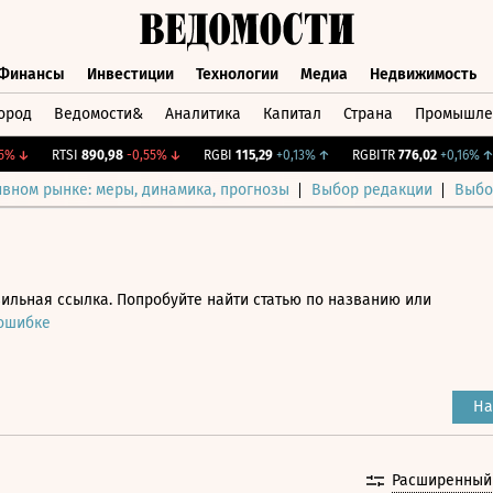
Финансы
Инвестиции
Технологии
Медиа
Недвижимость
ород
Ведомости&
Аналитика
Капитал
Страна
Промышле
а
Финансы
Инвестиции
Технологии
Медиа
Недвижимос
↓
RTSI
890,98
-0,55%
↓
RGBI
115,29
+0,13%
↑
RGBITR
776,02
+0,16%
↑
ивном рынке: меры, динамика, прогнозы
Выбор редакции
Выбо
ильная ссылка. Попробуйте найти статью по названию или
 ошибке
На
Расширенный