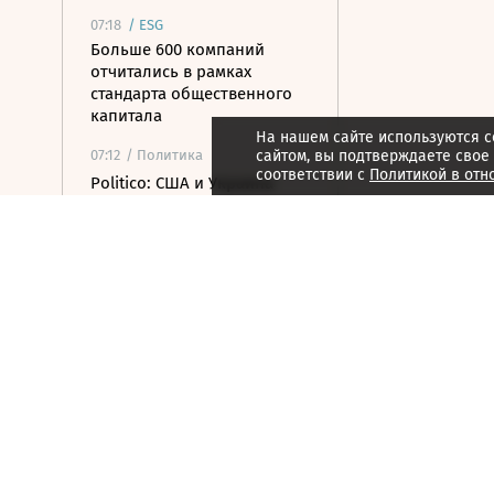
07:18
/
ESG
Больше 600 компаний
отчитались в рамках
стандарта общественного
капитала
На нашем сайте используются c
07:12
/ Политика
сайтом, вы подтверждаете свое
соответствии с
Политикой в отн
Politico: США и Украина
вернули высокий уровень
обмена разведданными
07:09
/
Город
Ходынка деловая: в районе
формируется
перспективный офисный
кластер
07:07
/ Инвестиции
МГКЛ нарастило выручку в
2,5 раза с начала года
07:05
/
Страна