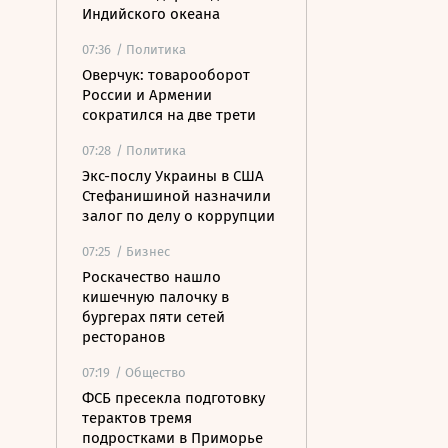
Индийского океана
07:36
/ Политика
Оверчук: товарооборот
России и Армении
сократился на две трети
07:28
/ Политика
Экс-послу Украины в США
Стефанишиной назначили
залог по делу о коррупции
07:25
/ Бизнес
Роскачество нашло
кишечную палочку в
бургерах пяти сетей
ресторанов
07:19
/ Общество
ФСБ пресекла подготовку
терактов тремя
подростками в Приморье