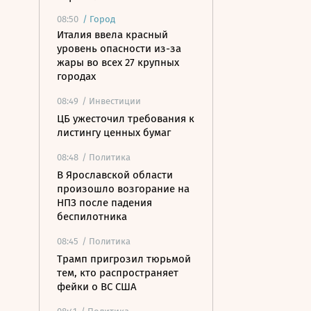
08:50
/
Город
Италия ввела красный
уровень опасности из-за
жары во всех 27 крупных
городах
08:49
/ Инвестиции
ЦБ ужесточил требования к
листингу ценных бумаг
08:48
/ Политика
В Ярославской области
произошло возгорание на
НПЗ после падения
беспилотника
08:45
/ Политика
Трамп пригрозил тюрьмой
тем, кто распространяет
фейки о ВС США