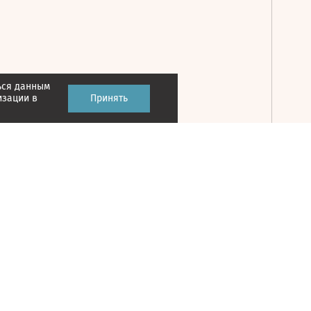
ься данным
Принять
изации в