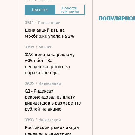
Новости
Новости
компаний
ПОПУЛЯРНО
09:14
/ Инвестиции
Цена акций ВТБ на
Мосбирже упала на 2%
09:09
/ Бизнес
ФАС признала рекламу
«Фонбет ТВ»
ненадлежащей из-за
образа тренера
09:05
/ Инвестиции
СД «Яндекса»
рекомендовал выплату
дивидендов в размере 110
рублей на акцию
09:03
/ Инвестиции
Российский рынок акций
перешел к снижению