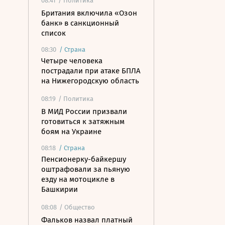
08:41
/ Политика
Британия включила «Озон
банк» в санкционный
список
08:30
/
Страна
Четыре человека
пострадали при атаке БПЛА
на Нижегородскую область
08:19
/ Политика
В МИД России призвали
готовиться к затяжным
боям на Украине
08:18
/
Страна
Пенсионерку-байкершу
оштрафовали за пьяную
езду на мотоцикле в
Башкирии
08:08
/ Общество
Фальков назвал платный