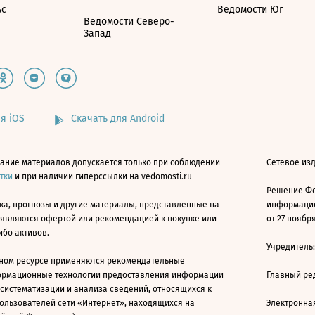
ьс
Ведомости Юг
Ведомости Северо-
Запад
я iOS
Скачать для Android
ание материалов допускается только при соблюдении
Сетевое изд
атки
и при наличии гиперссылки на vedomosti.ru
Решение Фе
ка, прогнозы и другие материалы, представленные на
информацио
 являются офертой или рекомендацией к покупке или
от 27 ноября
ибо активов.
Учредитель
ном ресурсе применяются рекомендательные
ормационные технологии предоставления информации
Главный ре
 систематизации и анализа сведений, относящихся к
ользователей сети «Интернет», находящихся на
Электронна