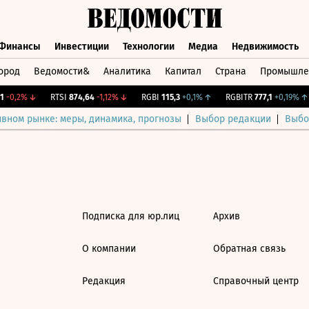
Финансы
Инвестиции
Технологии
Медиа
Недвижимость
ород
Ведомости&
Аналитика
Капитал
Страна
Промышле
а
Финансы
Инвестиции
Технологии
Медиа
Недвижимос
-0,2%
↓
RTSI
874,64
-1,12%
↓
RGBI
115,3
+0,1%
↑
RGBITR
777,1
+0,19%
↑
ивном рынке: меры, динамика, прогнозы
Выбор редакции
Выбо
Подписка для юр.лиц
Архив
О компании
Обратная связь
Редакция
Справочный центр