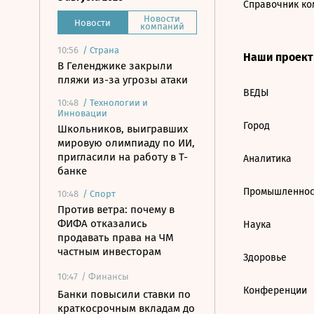
Справочник ко
Новости
Новости
компаний
10:56
/
Страна
Наши проек
В Геленджике закрыли
пляжи из-за угрозы атаки
ВЕДЫ
10:48
/
Технологии и
Инновации
Город
Школьников, выигравших
мировую олимпиаду по ИИ,
пригласили на работу в Т-
Аналитика
банке
Промышленнос
10:48
/
Спорт
Против ветра: почему в
ФИФА отказались
Наука
продавать права на ЧМ
частным инвесторам
Здоровье
10:47
/ Финансы
Конференции
Банки повысили ставки по
краткосрочным вкладам до