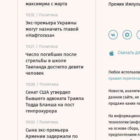
максимума с марта
Премия Импул
10:32
/ Политика
Экс-премьера Украины
могут назначить главой
«Нафтогаза»
10:21
/ Политика
Скачать дл
Число погибших после
стрельбы в школе
Таиланда достигло девяти
Любое использов
человек
правил перепеч
10:08
/ Политика
Новости, аналити
Сенат США утвердил
данном сайте, не
бывшего адвоката Трампа
продаже каких-л
Тодда Бланша на пост
генпрокурора
На информацион
10:03
/ Политика
технологии (инф
на основе сбора,
Сына экс-премьера
предпочтениям п
Армении задержали по