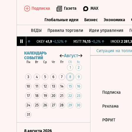
Подписка
Газета
MAX
Глобальные идеи
Бизнес
Экономика
ВЕДЫ
Правила торговли
Идеи управления
Г
Глобальные идеи
Бизнес
Экономик
ж.
12,239
+1,31%
↑
OKEY
41,9
+2,52%
↑
MSTT
76,15
+0,2%
↑
IMOEX
2 281,31
Ситуация на топл
КАЛЕНДАРЬ
Август
СОБЫТИЙ
Пн
Вт
Ср
Чт
Пт
Сб
Вс
1
2
3
4
5
6
7
8
9
10
11
12
13
14
15
16
Подписка
17
18
19
20
21
22
23
24
25
26
27
28
29
30
Реклама
31
РФРИТ
8 августа 2026