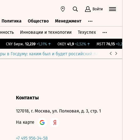
Войти
Политика
Общество
Менеджмент
нность
Инновации и технологии
Техуспех
ть
Политика
Общество
Менеджмент
CNY Бирж.
12,239
+1,31%
↑
OKEY
41,9
+2,52%
↑
MSTT
76,15
+0,2%
↑
IMO
ры в Госдуму: каким был и будет российский парламент
Война н
Контакты
127018, г. Москва, ул. Полковая, д. 3, стр. 1
На карте
+7 495 956-34-58