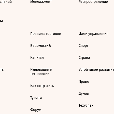
мпаний
Менеджмент
Распространение
ты
Правила торговли
Идеи управления
Ведомости&
Спорт
Капитал
Страна
ть
Инновации и
Устойчивое развити
технологии
Право
Как потратить
Думай
Туризм
Техуспех
Форум