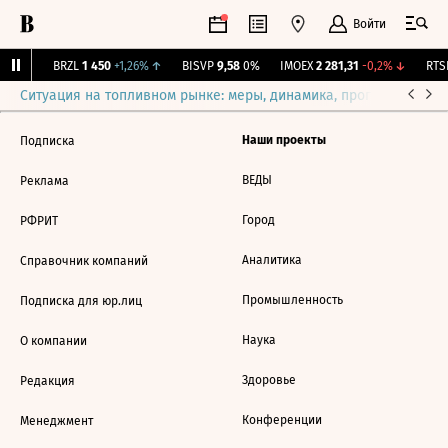
Войти
31%
↑
BRZL
1 450
+1,26%
↑
BISVP
9,58
0%
IMOEX
2 281,31
-0,2%
↓
RTSI
Ситуация на топливном рынке: меры, динамика, прогнозы
Выб
Наши проекты
Подписка
ВЕДЫ
Реклама
Город
РФРИТ
Аналитика
Справочник компаний
Промышленность
Подписка для юр.лиц
Наука
О компании
Здоровье
Редакция
Конференции
Менеджмент