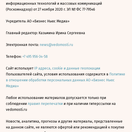
информационных технологий и массовых коммуникаций
(Роскомнадзор) от 27 ноября 2020 г. ЭЛ № ФС 77-79546
Учредитель: АО «Бизнес Ньюс Медиа»
Главный редактор: Казьмина Ирина Сергеевна
Электронная почта:
news@vedomosti.ru
Телефон:
+7 495 956-34-58
Сайт использует
IP адреса, cookie и данные геолокации
Пользователей сайта, условия использования содержатся в
Политике
в отношении обработки персональных данных АО «Бизнес Ньюс
Медиа»
Любое использование материалов допускается только при
соблюдении
правил перепечатки
и при наличии гиперссылки на
vedomosti.ru
Новости, аналитика, прогнозы и другие материалы, представленные
на данном сайте, не являются офертой или рекомендацией к покупке