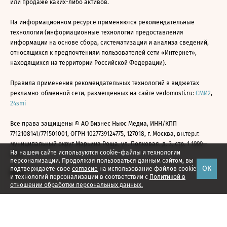
или продаже каких-либо активов.
На информационном ресурсе применяются рекомендательные
технологии (информационные технологии предоставления
информации на основе сбора, систематизации и анализа сведений,
относящихся к предпочтениям пользователей сети «Интернет»,
находящихся на территории Российской Федерации).
Правила применения рекомендательных технологий в виджетах
рекламно-обменной сети, размещенных на сайте vedomosti.ru:
СМИ2
,
24smi
Все права защищены © АО Бизнес Ньюс Медиа, ИНН/КПП
7712108141/771501001, ОГРН 1027739124775, 127018, г. Москва, вн.тер.г.
муниципальный округ Марьина Роща, ул. Полковая, д. 3, стр. 1 1999—
На нашем сайте используются cookie-файлы и технологии
2026
персонализации. Продолжая пользоваться данным сайтом, вы
ОК
подтверждаете свое
согласие
на использование файлов cookie
и технологий персонализации в соответствии с
Политикой в
отношении обработки персональных данных.