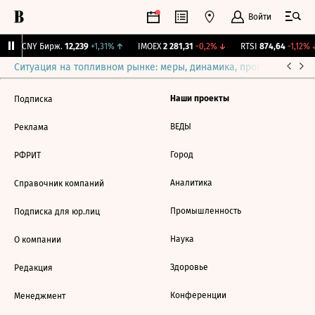
Войти
↑
CNY Бирж.
12,239
+1,31%
↑
IMOEX
2 281,31
-0,2%
↓
RTSI
874,64
-1,12%
Ситуация на топливном рынке: меры, динамика, прогнозы
Выб
Наши проекты
Подписка
ВЕДЫ
Реклама
Город
РФРИТ
Аналитика
Справочник компаний
Промышленность
Подписка для юр.лиц
Наука
О компании
Здоровье
Редакция
Конференции
Менеджмент