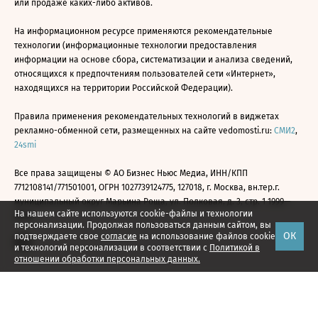
или продаже каких-либо активов.
На информационном ресурсе применяются рекомендательные
технологии (информационные технологии предоставления
информации на основе сбора, систематизации и анализа сведений,
относящихся к предпочтениям пользователей сети «Интернет»,
находящихся на территории Российской Федерации).
Правила применения рекомендательных технологий в виджетах
рекламно-обменной сети, размещенных на сайте vedomosti.ru:
СМИ2
,
24smi
Все права защищены © АО Бизнес Ньюс Медиа, ИНН/КПП
7712108141/771501001, ОГРН 1027739124775, 127018, г. Москва, вн.тер.г.
муниципальный округ Марьина Роща, ул. Полковая, д. 3, стр. 1 1999—
На нашем сайте используются cookie-файлы и технологии
2026
персонализации. Продолжая пользоваться данным сайтом, вы
ОК
подтверждаете свое
согласие
на использование файлов cookie
и технологий персонализации в соответствии с
Политикой в
отношении обработки персональных данных.