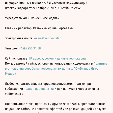
информационных технологий и массовых коммуникаций
(Роскомнадзор) от 27 ноября 2020 г. ЭЛ № ФС 77-79546
Учредитель: АО «Бизнес Ньюс Медиа»
Главный редактор: Казьмина Ирина Сергеевна
Электронная почта:
news@vedomosti.ru
Телефон:
+7 495 956-34-58
Сайт использует
IP адреса, cookie и данные геолокации
Пользователей сайта, условия использования содержатся в
Политике
в отношении обработки персональных данных АО «Бизнес Ньюс
Медиа»
Любое использование материалов допускается только при
соблюдении
правил перепечатки
и при наличии гиперссылки на
vedomosti.ru
Новости, аналитика, прогнозы и другие материалы, представленные
на данном сайте, не являются офертой или рекомендацией к покупке