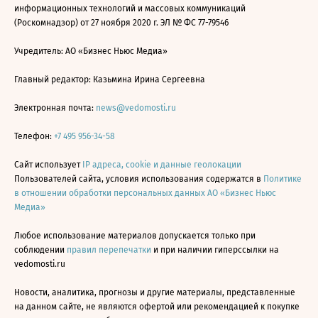
информационных технологий и массовых коммуникаций
(Роскомнадзор) от 27 ноября 2020 г. ЭЛ № ФС 77-79546
Учредитель: АО «Бизнес Ньюс Медиа»
Главный редактор: Казьмина Ирина Сергеевна
Электронная почта:
news@vedomosti.ru
Телефон:
+7 495 956-34-58
Сайт использует
IP адреса, cookie и данные геолокации
Пользователей сайта, условия использования содержатся в
Политике
в отношении обработки персональных данных АО «Бизнес Ньюс
Медиа»
Любое использование материалов допускается только при
соблюдении
правил перепечатки
и при наличии гиперссылки на
vedomosti.ru
Новости, аналитика, прогнозы и другие материалы, представленные
на данном сайте, не являются офертой или рекомендацией к покупке