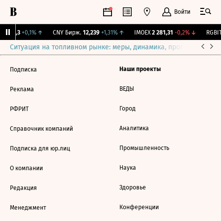
Войти
I
115,3
+0,1%
↑
CNY Бирж.
12,239
+1,31%
↑
IMOEX
2 281,31
-0,2%
↓
RGBIT
Ситуация на топливном рынке: меры, динамика, прогнозы
Выб
Наши проекты
Подписка
ВЕДЫ
Реклама
Город
РФРИТ
Аналитика
Справочник компаний
Промышленность
Подписка для юр.лиц
Наука
О компании
Здоровье
Редакция
Конференции
Менеджмент