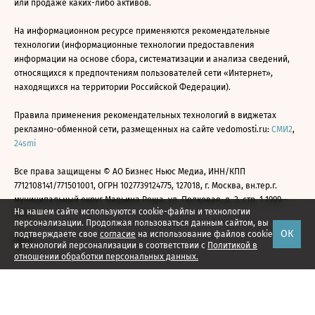
или продаже каких-либо активов.
На информационном ресурсе применяются рекомендательные
технологии (информационные технологии предоставления
информации на основе сбора, систематизации и анализа сведений,
относящихся к предпочтениям пользователей сети «Интернет»,
находящихся на территории Российской Федерации).
Правила применения рекомендательных технологий в виджетах
рекламно-обменной сети, размещенных на сайте vedomosti.ru:
СМИ2
,
24smi
Все права защищены © АО Бизнес Ньюс Медиа, ИНН/КПП
7712108141/771501001, ОГРН 1027739124775, 127018, г. Москва, вн.тер.г.
муниципальный округ Марьина Роща, ул. Полковая, д. 3, стр. 1 1999—
На нашем сайте используются cookie-файлы и технологии
2026
персонализации. Продолжая пользоваться данным сайтом, вы
ОК
подтверждаете свое
согласие
на использование файлов cookie
и технологий персонализации в соответствии с
Политикой в
отношении обработки персональных данных.