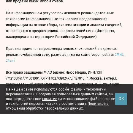
или продаже каких-либо активов.
На информационном ресурсе применяются рекомендательные
технологии (информационные технологии предоставления
информации на основе сбора, систематизации и анализа сведений,
относящихся к предпочтениям пользователей сети «Интернет»,
находящихся на территории Российской Федерации).
Правила применения рекомендательных технологий в виджетах
рекламно-обменной сети, размещенных на сайте vedomosti.ru:
СМИ2
,
24smi
Все права защищены © АО Бизнес Ньюс Медиа, ИНН/КПП
7712108141/771501001, ОГРН 1027739124775, 127018, г. Москва, вн.тер.г.
муниципальный округ Марьина Роща, ул. Полковая, д. 3, стр. 1 1999—
На нашем сайте используются cookie-файлы и технологии
2026
персонализации. Продолжая пользоваться данным сайтом, вы
ОК
подтверждаете свое
согласие
на использование файлов cookie
и технологий персонализации в соответствии с
Политикой в
отношении обработки персональных данных.