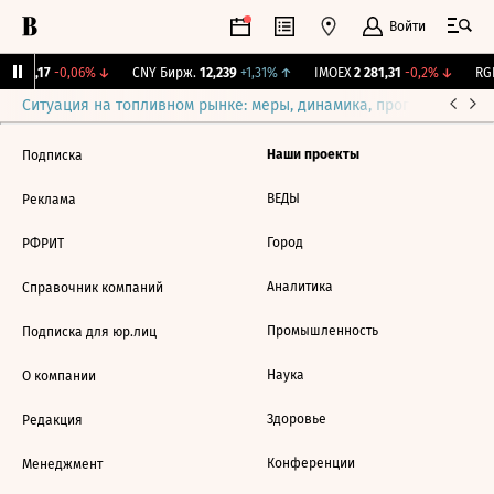
Войти
I
115,17
-0,06%
↓
CNY Бирж.
12,239
+1,31%
↑
IMOEX
2 281,31
-0,2%
↓
RGB
Ситуация на топливном рынке: меры, динамика, прогнозы
Выб
Наши проекты
Подписка
ВЕДЫ
Реклама
Город
РФРИТ
Аналитика
Справочник компаний
Промышленность
Подписка для юр.лиц
Наука
О компании
Здоровье
Редакция
Конференции
Менеджмент