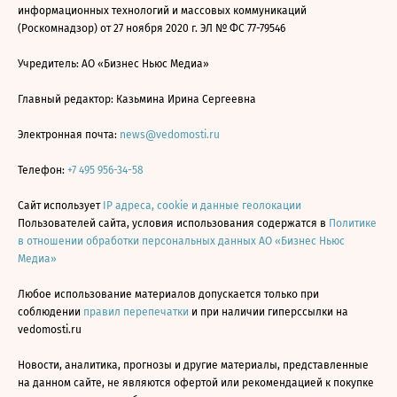
информационных технологий и массовых коммуникаций
(Роскомнадзор) от 27 ноября 2020 г. ЭЛ № ФС 77-79546
Учредитель: АО «Бизнес Ньюс Медиа»
Главный редактор: Казьмина Ирина Сергеевна
Электронная почта:
news@vedomosti.ru
Телефон:
+7 495 956-34-58
Сайт использует
IP адреса, cookie и данные геолокации
Пользователей сайта, условия использования содержатся в
Политике
в отношении обработки персональных данных АО «Бизнес Ньюс
Медиа»
Любое использование материалов допускается только при
соблюдении
правил перепечатки
и при наличии гиперссылки на
vedomosti.ru
Новости, аналитика, прогнозы и другие материалы, представленные
на данном сайте, не являются офертой или рекомендацией к покупке