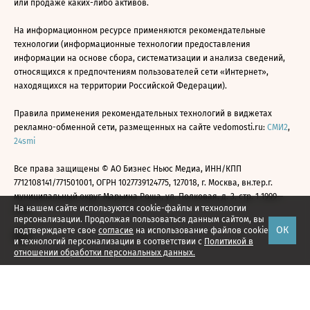
или продаже каких-либо активов.
На информационном ресурсе применяются рекомендательные
технологии (информационные технологии предоставления
информации на основе сбора, систематизации и анализа сведений,
относящихся к предпочтениям пользователей сети «Интернет»,
находящихся на территории Российской Федерации).
Правила применения рекомендательных технологий в виджетах
рекламно-обменной сети, размещенных на сайте vedomosti.ru:
СМИ2
,
24smi
Все права защищены © АО Бизнес Ньюс Медиа, ИНН/КПП
7712108141/771501001, ОГРН 1027739124775, 127018, г. Москва, вн.тер.г.
муниципальный округ Марьина Роща, ул. Полковая, д. 3, стр. 1 1999—
На нашем сайте используются cookie-файлы и технологии
2026
персонализации. Продолжая пользоваться данным сайтом, вы
ОК
подтверждаете свое
согласие
на использование файлов cookie
и технологий персонализации в соответствии с
Политикой в
отношении обработки персональных данных.