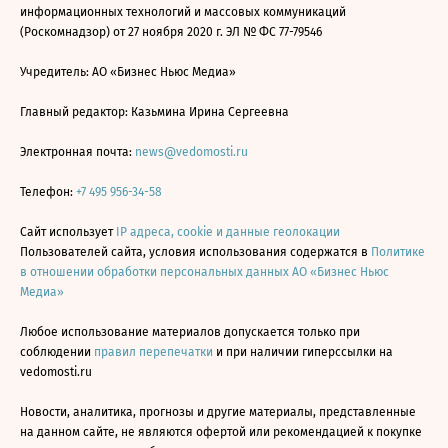
информационных технологий и массовых коммуникаций
(Роскомнадзор) от 27 ноября 2020 г. ЭЛ № ФС 77-79546
Учредитель: АО «Бизнес Ньюс Медиа»
Главный редактор: Казьмина Ирина Сергеевна
Электронная почта:
news@vedomosti.ru
Телефон:
+7 495 956-34-58
Сайт использует
IP адреса, cookie и данные геолокации
Пользователей сайта, условия использования содержатся в
Политике
в отношении обработки персональных данных АО «Бизнес Ньюс
Медиа»
Любое использование материалов допускается только при
соблюдении
правил перепечатки
и при наличии гиперссылки на
vedomosti.ru
Новости, аналитика, прогнозы и другие материалы, представленные
на данном сайте, не являются офертой или рекомендацией к покупке