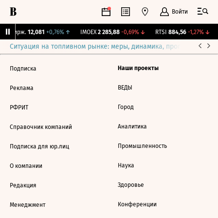
Войти
NY Бирж.
12,081
+0,76%
↑
IMOEX
2 285,88
-0,69%
↓
RTSI
884,56
-1,27%
↓
Ситуация на топливном рынке: меры, динамика, прогнозы
Выб
Наши проекты
Подписка
ВЕДЫ
Реклама
Город
РФРИТ
Аналитика
Справочник компаний
Промышленность
Подписка для юр.лиц
Наука
О компании
Здоровье
Редакция
Конференции
Менеджмент