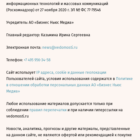
информационных технологий и массовых коммуникаций
(Роскомнадзор) от 27 ноября 2020 г. ЭЛ № ФС 77-79546
Учредитель: АО «Бизнес Ньюс Медиа»
Главный редактор: Казьмина Ирина Сергеевна
Электронная почта:
news@vedomosti.ru
Телефон:
+7 495 956-34-58
Сайт использует
IP адреса, cookie и данные геолокации
Пользователей сайта, условия использования содержатся в
Политике
в отношении обработки персональных данных АО «Бизнес Ньюс
Медиа»
Любое использование материалов допускается только при
соблюдении
правил перепечатки
и при наличии гиперссылки на
vedomosti.ru
Новости, аналитика, прогнозы и другие материалы, представленные
на данном сайте, не являются офертой или рекомендацией к покупке