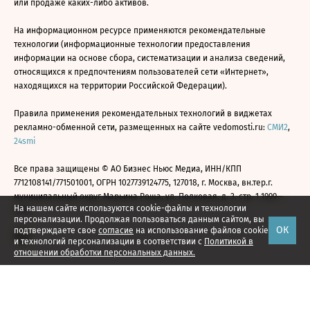
или продаже каких-либо активов.
На информационном ресурсе применяются рекомендательные
технологии (информационные технологии предоставления
информации на основе сбора, систематизации и анализа сведений,
относящихся к предпочтениям пользователей сети «Интернет»,
находящихся на территории Российской Федерации).
Правила применения рекомендательных технологий в виджетах
рекламно-обменной сети, размещенных на сайте vedomosti.ru:
СМИ2
,
24smi
Все права защищены © АО Бизнес Ньюс Медиа, ИНН/КПП
7712108141/771501001, ОГРН 1027739124775, 127018, г. Москва, вн.тер.г.
муниципальный округ Марьина Роща, ул. Полковая, д. 3, стр. 1 1999—
На нашем сайте используются cookie-файлы и технологии
2026
персонализации. Продолжая пользоваться данным сайтом, вы
ОК
подтверждаете свое
согласие
на использование файлов cookie
и технологий персонализации в соответствии с
Политикой в
отношении обработки персональных данных.