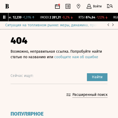
Войти
 Бирж.
12,239
+1,31%
↑
IMOEX
2 281,31
-0,2%
↓
RTSI
874,64
-1,12%
↓
RGBI
Ситуация на топливном рынке: меры, динамика, прогнозы
Выб
404
Возможно, неправильная ссылка. Попробуйте найти
статью по названию или
сообщите нам об ошибке
Сейчас ищут:
Найти
Расширенный поиск
ПОПУЛЯРНОЕ