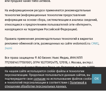
или продаже каких-либо активов.
На информационном ресурсе применяются рекомендательные
технологии (информационные технологии предоставления
информации на основе сбора, систематизации и анализа сведений,
относящихся к предпочтениям пользователей сети «Интернет»,
находящихся на территории Российской Федерации).
Правила применения рекомендательных технологий в виджетах
рекламно-обменной сети, размещенных на сайте vedomosti.ru:
СМИ2
,
24smi
Все права защищены © АО Бизнес Ньюс Медиа, ИНН/КПП
7712108141/771501001, ОГРН 1027739124775, 127018, г. Москва, вн.тер.г.
муниципальный округ Марьина Роща, ул. Полковая, д. 3, стр. 1 1999—
На нашем сайте используются cookie-файлы и технологии
2026
персонализации. Продолжая пользоваться данным сайтом, вы
ОК
подтверждаете свое
согласие
на использование файлов cookie
и технологий персонализации в соответствии с
Политикой в
отношении обработки персональных данных.