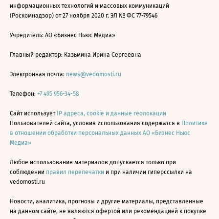
информационных технологий и массовых коммуникаций
(Роскомнадзор) от 27 ноября 2020 г. ЭЛ № ФС 77-79546
Учредитель: АО «Бизнес Ньюс Медиа»
Главный редактор: Казьмина Ирина Сергеевна
Электронная почта:
news@vedomosti.ru
Телефон:
+7 495 956-34-58
Сайт использует
IP адреса, cookie и данные геолокации
Пользователей сайта, условия использования содержатся в
Политике
в отношении обработки персональных данных АО «Бизнес Ньюс
Медиа»
Любое использование материалов допускается только при
соблюдении
правил перепечатки
и при наличии гиперссылки на
vedomosti.ru
Новости, аналитика, прогнозы и другие материалы, представленные
на данном сайте, не являются офертой или рекомендацией к покупке