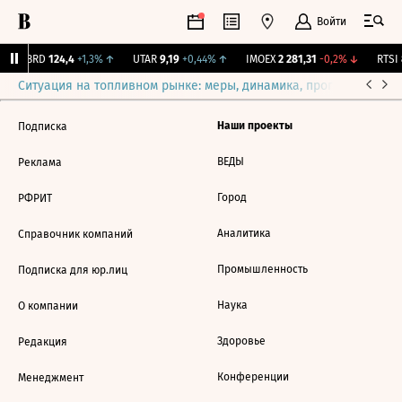
Войти
ABRD
124,4
+1,3%
↑
UTAR
9,19
+0,44%
↑
IMOEX
2 281,31
-0,2%
↓
RTSI
Ситуация на топливном рынке: меры, динамика, прогнозы
Выб
Наши проекты
Подписка
ВЕДЫ
Реклама
Город
РФРИТ
Аналитика
Справочник компаний
Промышленность
Подписка для юр.лиц
Наука
О компании
Здоровье
Редакция
Конференции
Менеджмент