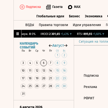
Подписка
Газета
MAX
Глобальные идеи
Бизнес
Экономика
ВЕДЫ
Правила торговли
Идеи управления
Г
Глобальные идеи
Бизнес
Экономик
42%
↓
CNY Бирж.
0
0%
IMOEX
2 301,65
+1,43%
↑
RTSI
895,93
+1,68%
↑
Ситуация на топл
КАЛЕНДАРЬ
Август
СОБЫТИЙ
Пн
Вт
Ср
Чт
Пт
Сб
Вс
1
2
3
4
5
6
7
8
9
10
11
12
13
14
15
16
Подписка
17
18
19
20
21
22
23
24
25
26
27
28
29
30
Реклама
31
РФРИТ
6 августа 2026