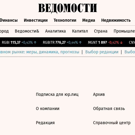
Финансы
Инвестиции
Технологии
Медиа
Недвижимость
ород
Ведомости&
Аналитика
Капитал
Страна
Промышле
а
Финансы
Инвестиции
Технологии
Медиа
Недвижимос
RGBI
115,37
+0,43%
↑
RGBITR
776,27
+0,44%
↑
MGNT
1 897
-0,42%
↓
CNY 
ивном рынке: меры, динамика, прогнозы
Выбор редакции
Выбо
Подписка для юр.лиц
Архив
О компании
Обратная связь
Редакция
Справочный центр