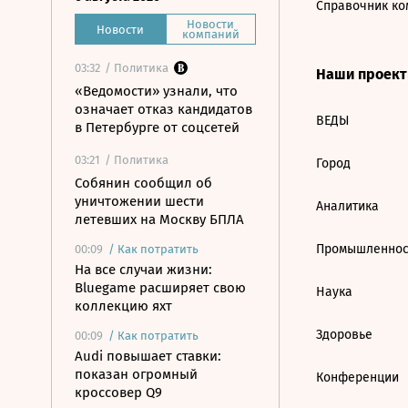
Справочник ко
Новости
Новости
компаний
03:32
/ Политика
Наши проек
«Ведомости» узнали, что
означает отказ кандидатов
ВЕДЫ
в Петербурге от соцсетей
03:21
/ Политика
Город
Собянин сообщил об
уничтожении шести
Аналитика
летевших на Москву БПЛА
Промышленнос
00:09
/
Как потратить
На все случаи жизни:
Bluegame расширяет свою
Наука
коллекцию яхт
Здоровье
00:09
/
Как потратить
Audi повышает ставки:
показан огромный
Конференции
кроссовер Q9