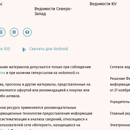
ьс
Ведомости Юг
Ведомости Северо-
Запад
я iOS
Скачать для Android
ание материалов допускается только при соблюдении
Сетевое изд
атки
и при наличии гиперссылки на vedomosti.ru
Решение Фе
ка, прогнозы и другие материалы, представленные на
информацио
 являются офертой или рекомендацией к покупке или
от 27 ноября
ибо активов.
Учредитель
ном ресурсе применяются рекомендательные
ормационные технологии предоставления информации
Главный ре
 систематизации и анализа сведений, относящихся к
ользователей сети «Интернет», находящихся на
Электронна