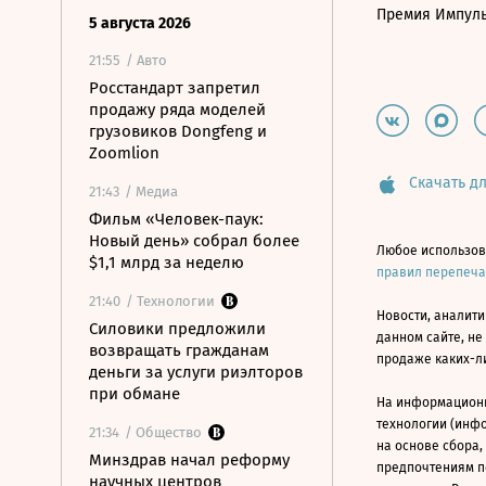
Премия Импул
5 августа 2026
21:55
/ Авто
Росстандарт запретил
продажу ряда моделей
грузовиков Dongfeng и
Zoomlion
Скачать дл
21:43
/ Медиа
Фильм «Человек-паук:
Новый день» собрал более
Любое использов
$1,1 млрд за неделю
правил перепеч
21:40
/ Технологии
Новости, аналити
Силовики предложили
данном сайте, не
возвращать гражданам
продаже каких-л
деньги за услуги риэлторов
при обмане
На информацион
технологии (инф
21:34
/ Общество
на основе сбора,
Минздрав начал реформу
предпочтениям п
научных центров