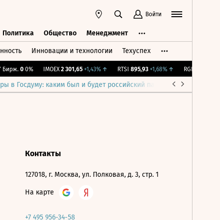
Войти
Политика
Общество
Менеджмент
нность
Инновации и технологии
Техуспех
ть
Политика
Общество
Менеджмент
Бирж.
0
0%
IMOEX
2 301,65
+1,43%
↑
RTSI
895,93
+1,68%
↑
RGBI
115,37
+0
ры в Госдуму: каким был и будет российский парламент
Война н
Контакты
127018, г. Москва, ул. Полковая, д. 3, стр. 1
На карте
+7 495 956-34-58