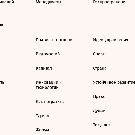
мпаний
Менеджмент
Распространение
ты
Правила торговли
Идеи управления
Ведомости&
Спорт
Капитал
Страна
ть
Инновации и
Устойчивое развити
технологии
Право
Как потратить
Думай
Туризм
Техуспех
Форум