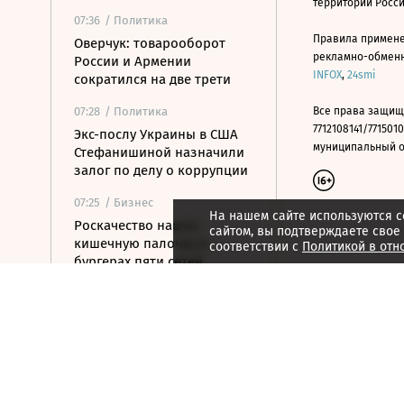
территории Росс
07:36
/ Политика
Правила примене
Оверчук: товарооборот
рекламно-обменно
России и Армении
INFOX
,
24smi
сократился на две трети
07:28
/ Политика
Все права защищ
7712108141/7715010
Экс-послу Украины в США
муниципальный окр
Стефанишиной назначили
залог по делу о коррупции
07:25
/ Бизнес
На нашем сайте используются c
Роскачество нашло
сайтом, вы подтверждаете свое
кишечную палочку в
соответствии с
Политикой в отн
бургерах пяти сетей
ресторанов
07:19
/ Общество
ФСБ пресекла подготовку
терактов тремя
подростками в Приморье
07:18
/
ESG