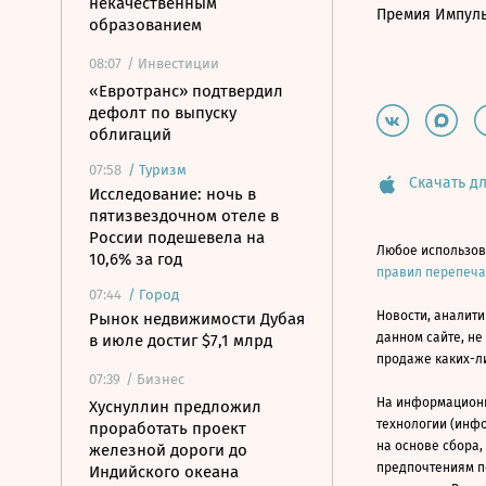
некачественным
Премия Импул
образованием
08:07
/ Инвестиции
«Евротранс» подтвердил
дефолт по выпуску
облигаций
07:58
/
Туризм
Скачать дл
Исследование: ночь в
пятизвездочном отеле в
России подешевела на
Любое использов
10,6% за год
правил перепеч
07:44
/
Город
Новости, аналити
Рынок недвижимости Дубая
данном сайте, не
в июле достиг $7,1 млрд
продаже каких-л
07:39
/ Бизнес
На информацион
Хуснуллин предложил
технологии (инф
проработать проект
на основе сбора,
железной дороги до
предпочтениям п
Индийского океана