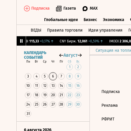
Подписка
Газета
MAX
Глобальные идеи
Бизнес
Экономика
ВЕДЫ
Правила торговли
Идеи управления
Г
Глобальные идеи
Бизнес
Экономик
0,19%
↑
RGBI
115,33
+0,17%
↑
CNY Бирж.
12,061
+0,59%
↑
IMOEX
2 306,02
Ситуация на топл
КАЛЕНДАРЬ
Август
СОБЫТИЙ
Пн
Вт
Ср
Чт
Пт
Сб
Вс
1
2
3
4
5
6
7
8
9
10
11
12
13
14
15
16
Подписка
17
18
19
20
21
22
23
24
25
26
27
28
29
30
Реклама
31
РФРИТ
6 августа 2026