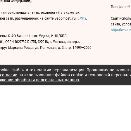
ийской Федерации).
Телефон:
+7
ния рекомендательных технологий в виджетах
й сети, размещенных на сайте vedomosti.ru:
СМИ2
,
Сайт испол
сайта, усл
обработки 
ены © АО Бизнес Ньюс Медиа, ИНН/КПП
01, ОГРН 1027739124775, 127018, г. Москва, вн.тер.г.
уг Марьина Роща, ул. Полковая, д. 3, стр. 1 1999—2026
ookie-файлы и технологии персонализации. Продолжая пользоват
согласие
на использование файлов cookie и технологий персонал
ошении обработки персональных данных.