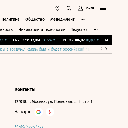
Войти
Политика
Общество
Менеджмент
нность
Инновации и технологии
Техуспех
ть
Политика
Общество
Менеджмент
%
↑
CNY Бирж.
12,061
+0,59%
↑
IMOEX
2 306,02
+0,19%
↑
RGBITR
776,31
+
ры в Госдуму: каким был и будет российский парламент
Война н
Контакты
127018, г. Москва, ул. Полковая, д. 3, стр. 1
На карте
+7 495 956-34-58