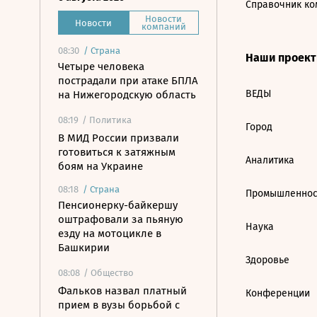
Справочник ко
Новости
Новости
компаний
08:30
/
Страна
Наши проек
Четыре человека
пострадали при атаке БПЛА
ВЕДЫ
на Нижегородскую область
08:19
/ Политика
Город
В МИД России призвали
готовиться к затяжным
Аналитика
боям на Украине
08:18
/
Страна
Промышленнос
Пенсионерку-байкершу
оштрафовали за пьяную
Наука
езду на мотоцикле в
Башкирии
Здоровье
08:08
/ Общество
Фальков назвал платный
Конференции
прием в вузы борьбой с