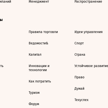
мпаний
Менеджмент
Распространение
ты
Правила торговли
Идеи управления
Ведомости&
Спорт
Капитал
Страна
ть
Инновации и
Устойчивое развити
технологии
Право
Как потратить
Думай
Туризм
Техуспех
Форум