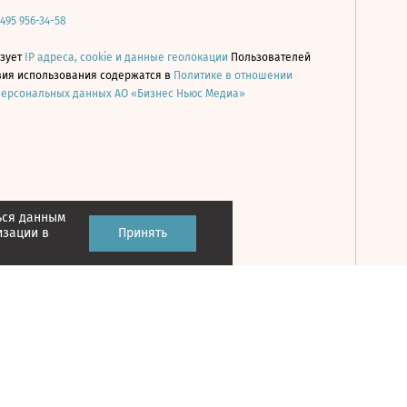
 495 956-34-58
ьзует
IP адреса, cookie и данные геолокации
Пользователей
овия использования содержатся в
Политике в отношении
персональных данных АО «Бизнес Ньюс Медиа»
ься данным
Принять
изации в