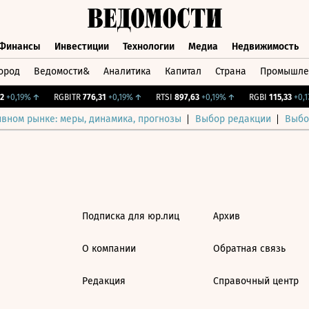
Финансы
Инвестиции
Технологии
Медиа
Недвижимость
ород
Ведомости&
Аналитика
Капитал
Страна
Промышле
а
Финансы
Инвестиции
Технологии
Медиа
Недвижимос
+0,19%
↑
RGBITR
776,31
+0,19%
↑
RTSI
897,63
+0,19%
↑
RGBI
115,33
+0,17
ивном рынке: меры, динамика, прогнозы
Выбор редакции
Выбо
Подписка для юр.лиц
Архив
О компании
Обратная связь
Редакция
Справочный центр