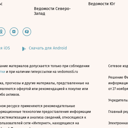
ьс
Ведомости Юг
Ведомости Северо-
Запад
я iOS
Скачать для Android
ание материалов допускается только при соблюдении
Сетевое изд
атки
и при наличии гиперссылки на vedomosti.ru
Решение Фе
ка, прогнозы и другие материалы, представленные на
информацио
 являются офертой или рекомендацией к покупке или
от 27 ноября
ибо активов.
Учредитель
ном ресурсе применяются рекомендательные
ормационные технологии предоставления информации
Главный ре
 систематизации и анализа сведений, относящихся к
ользователей сети «Интернет», находящихся на
Электронна