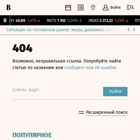
Войти
OKEY
40,89
-1,47%
↓
MGTS
1 352
+2,89%
↑
IMOEX
2 272,22
-1,28%
↓
RTSI
Ситуация на топливном рынке: меры, динамика, прогнозы
Выб
404
Возможно, неправильная ссылка. Попробуйте найти
статью по названию или
сообщите нам об ошибке
Сейчас ищут:
Найти
Расширенный поиск
ПОПУЛЯРНОЕ