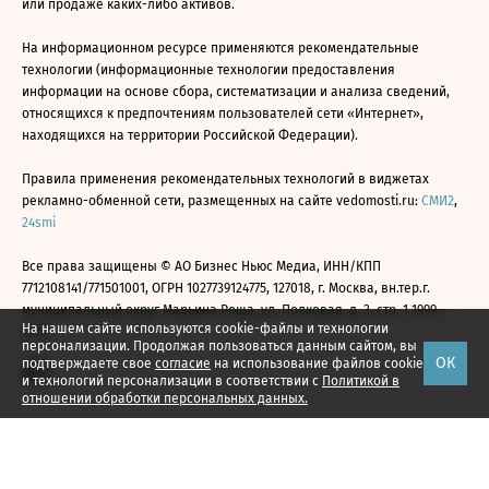
или продаже каких-либо активов.
На информационном ресурсе применяются рекомендательные
технологии (информационные технологии предоставления
информации на основе сбора, систематизации и анализа сведений,
относящихся к предпочтениям пользователей сети «Интернет»,
находящихся на территории Российской Федерации).
Правила применения рекомендательных технологий в виджетах
рекламно-обменной сети, размещенных на сайте vedomosti.ru:
СМИ2
,
24smi
Все права защищены © АО Бизнес Ньюс Медиа, ИНН/КПП
7712108141/771501001, ОГРН 1027739124775, 127018, г. Москва, вн.тер.г.
муниципальный округ Марьина Роща, ул. Полковая, д. 3, стр. 1 1999—
На нашем сайте используются cookie-файлы и технологии
2026
персонализации. Продолжая пользоваться данным сайтом, вы
ОК
подтверждаете свое
согласие
на использование файлов cookie
и технологий персонализации в соответствии с
Политикой в
отношении обработки персональных данных.