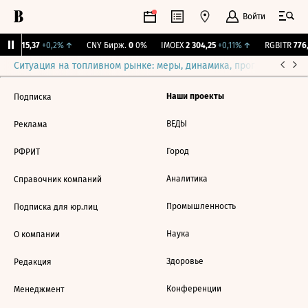
Войти
GBI
115,37
+0,2%
↑
CNY Бирж.
0
0%
IMOEX
2 304,25
+0,11%
↑
RGBITR
776,
Ситуация на топливном рынке: меры, динамика, прогнозы
Выб
Наши проекты
Подписка
ВЕДЫ
Реклама
Город
РФРИТ
Аналитика
Справочник компаний
Промышленность
Подписка для юр.лиц
Наука
О компании
Здоровье
Редакция
Конференции
Менеджмент