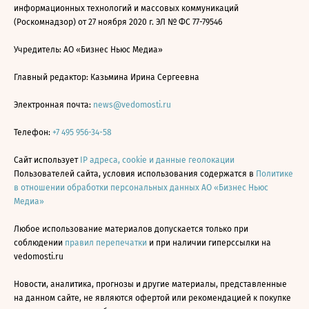
информационных технологий и массовых коммуникаций
(Роскомнадзор) от 27 ноября 2020 г. ЭЛ № ФС 77-79546
Учредитель: АО «Бизнес Ньюс Медиа»
Главный редактор: Казьмина Ирина Сергеевна
Электронная почта:
news@vedomosti.ru
Телефон:
+7 495 956-34-58
Сайт использует
IP адреса, cookie и данные геолокации
Пользователей сайта, условия использования содержатся в
Политике
в отношении обработки персональных данных АО «Бизнес Ньюс
Медиа»
Любое использование материалов допускается только при
соблюдении
правил перепечатки
и при наличии гиперссылки на
vedomosti.ru
Новости, аналитика, прогнозы и другие материалы, представленные
на данном сайте, не являются офертой или рекомендацией к покупке