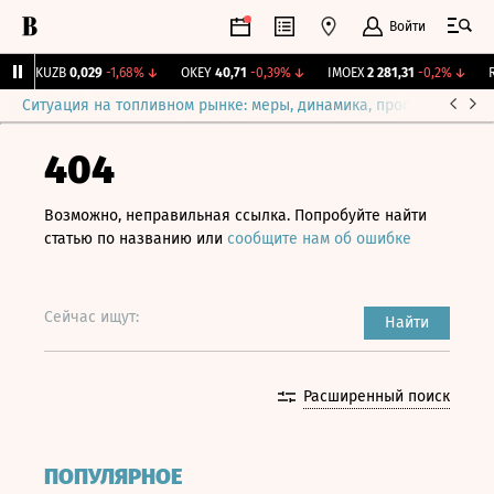
Войти
↑
KUZB
0,029
-1,68%
↓
OKEY
40,71
-0,39%
↓
IMOEX
2 281,31
-0,2%
↓
RT
Ситуация на топливном рынке: меры, динамика, прогнозы
Выб
404
Возможно, неправильная ссылка. Попробуйте найти
статью по названию или
сообщите нам об ошибке
Сейчас ищут:
Найти
Расширенный поиск
ПОПУЛЯРНОЕ