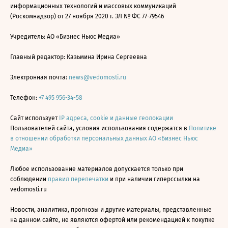
информационных технологий и массовых коммуникаций
(Роскомнадзор) от 27 ноября 2020 г. ЭЛ № ФС 77-79546
Учредитель: АО «Бизнес Ньюс Медиа»
Главный редактор: Казьмина Ирина Сергеевна
Электронная почта:
news@vedomosti.ru
Телефон:
+7 495 956-34-58
Сайт использует
IP адреса, cookie и данные геолокации
Пользователей сайта, условия использования содержатся в
Политике
в отношении обработки персональных данных АО «Бизнес Ньюс
Медиа»
Любое использование материалов допускается только при
соблюдении
правил перепечатки
и при наличии гиперссылки на
vedomosti.ru
Новости, аналитика, прогнозы и другие материалы, представленные
на данном сайте, не являются офертой или рекомендацией к покупке