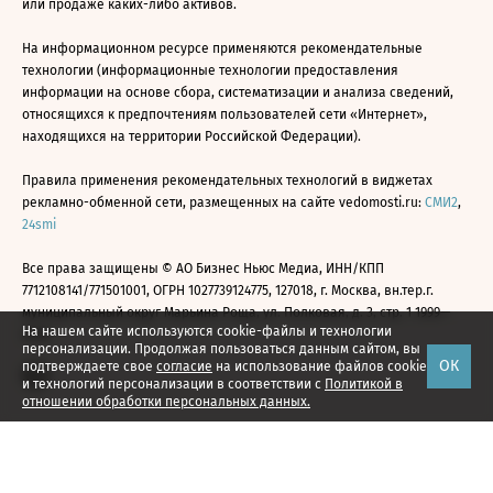
или продаже каких-либо активов.
На информационном ресурсе применяются рекомендательные
технологии (информационные технологии предоставления
информации на основе сбора, систематизации и анализа сведений,
относящихся к предпочтениям пользователей сети «Интернет»,
находящихся на территории Российской Федерации).
Правила применения рекомендательных технологий в виджетах
рекламно-обменной сети, размещенных на сайте vedomosti.ru:
СМИ2
,
24smi
Все права защищены © АО Бизнес Ньюс Медиа, ИНН/КПП
7712108141/771501001, ОГРН 1027739124775, 127018, г. Москва, вн.тер.г.
муниципальный округ Марьина Роща, ул. Полковая, д. 3, стр. 1 1999—
На нашем сайте используются cookie-файлы и технологии
2026
персонализации. Продолжая пользоваться данным сайтом, вы
ОК
подтверждаете свое
согласие
на использование файлов cookie
и технологий персонализации в соответствии с
Политикой в
отношении обработки персональных данных.