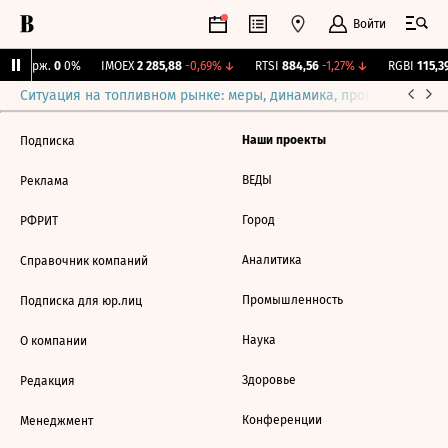
Войти
NY Бирж.
0
0%
IMOEX
2 285,88
-0,69%
↓
RTSI
884,56
-1,27%
↓
RGBI
115,39
Ситуация на топливном рынке: меры, динамика, прогнозы
Выб
Наши проекты
Подписка
ВЕДЫ
Реклама
Город
РФРИТ
Аналитика
Справочник компаний
Промышленность
Подписка для юр.лиц
Наука
О компании
Здоровье
Редакция
Конференции
Менеджмент