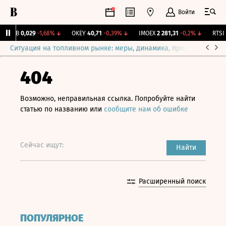
Войти
KUZB
0,029
-1,68%
↓
OKEY
40,71
-0,39%
↓
IMOEX
2 281,31
-0,2%
↓
RTSI
8
Ситуация на топливном рынке: меры, динамика, прогнозы
Выб
404
Возможно, неправильная ссылка. Попробуйте найти
статью по названию или
сообщите нам об ошибке
Сейчас ищут:
Найти
Расширенный поиск
ПОПУЛЯРНОЕ