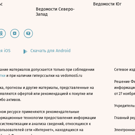
ьс
Ведомости Юг
Ведомости Северо-
Запад
я iOS
Скачать для Android
ание материалов допускается только при соблюдении
Сетевое изд
атки
и при наличии гиперссылки на vedomosti.ru
Решение Фе
ка, прогнозы и другие материалы, представленные на
информацио
 являются офертой или рекомендацией к покупке или
от 27 ноября
ибо активов.
Учредитель
ном ресурсе применяются рекомендательные
ормационные технологии предоставления информации
Главный ре
 систематизации и анализа сведений, относящихся к
ользователей сети «Интернет», находящихся на
Электронна