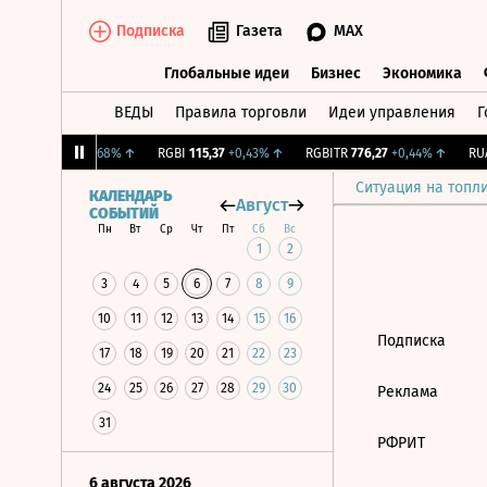
Подписка
Газета
MAX
Глобальные идеи
Бизнес
Экономика
ВЕДЫ
Правила торговли
Идеи управления
Г
Глобальные идеи
Бизнес
Экономик
RTSI
895,93
+1,68%
↑
RGBI
115,37
+0,43%
↑
RGBITR
776,27
+0,44%
↑
RUA
Ситуация на топл
КАЛЕНДАРЬ
Август
СОБЫТИЙ
Пн
Вт
Ср
Чт
Пт
Сб
Вс
1
2
3
4
5
6
7
8
9
10
11
12
13
14
15
16
Подписка
17
18
19
20
21
22
23
24
25
26
27
28
29
30
Реклама
31
РФРИТ
6 августа 2026