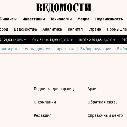
Финансы
Инвестиции
Технологии
Медиа
Недвижимость
ород
Ведомости&
Аналитика
Капитал
Страна
Промышле
а
Финансы
Инвестиции
Технологии
Медиа
Недвижимос
L
27,03
+2,78%
↑
CNY Бирж.
11,99
+0,33%
↑
IMOEX
2 301,65
+1,43%
↑
RTSI
ивном рынке: меры, динамика, прогнозы
Выбор редакции
Выбо
Подписка для юр.лиц
Архив
О компании
Обратная связь
Редакция
Справочный центр