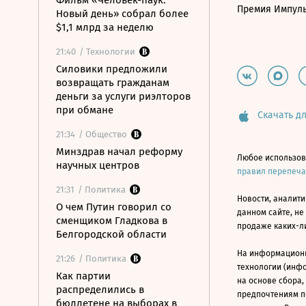
Фильм «Человек-паук:
Премия Импул
Новый день» собрал более
$1,1 млрд за неделю
21:40
/ Технологии
Силовики предложили
возвращать гражданам
деньги за услуги риэлторов
при обмане
Скачать дл
21:34
/ Общество
Минздрав начал реформу
Любое использов
научных центров
правил перепеч
21:31
/ Политика
Новости, аналити
О чем Путин говорил со
данном сайте, не
сменщиком Гладкова в
продаже каких-л
Белгородской области
На информацион
21:26
/ Политика
технологии (инф
Как партии
на основе сбора,
распределились в
предпочтениям п
бюллетене на выборах в