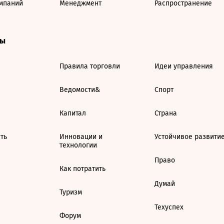
мпаний
Менеджмент
Распространение
ты
Правила торговли
Идеи управления
Ведомости&
Спорт
Капитал
Страна
ть
Инновации и
Устойчивое развити
технологии
Право
Как потратить
Думай
Туризм
Техуспех
Форум