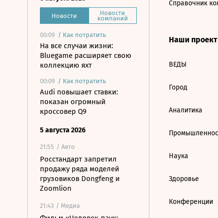
Справочник ко
Новости
Новости
компаний
00:09
/
Как потратить
Наши проек
На все случаи жизни:
Bluegame расширяет свою
ВЕДЫ
коллекцию яхт
00:09
/
Как потратить
Город
Audi повышает ставки:
показан огромный
Аналитика
кроссовер Q9
5 августа 2026
Промышленнос
21:55
/ Авто
Наука
Росстандарт запретил
продажу ряда моделей
грузовиков Dongfeng и
Здоровье
Zoomlion
Конференции
21:43
/ Медиа