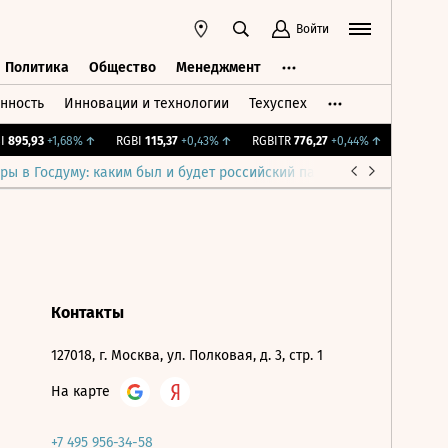
Войти
Политика
Общество
Менеджмент
нность
Инновации и технологии
Техуспех
ть
Политика
Общество
Менеджмент
895,93
+1,68%
↑
RGBI
115,37
+0,43%
↑
RGBITR
776,27
+0,44%
↑
RUAL
27,0
ры в Госдуму: каким был и будет российский парламент
Война н
Контакты
127018, г. Москва, ул. Полковая, д. 3, стр. 1
На карте
+7 495 956-34-58