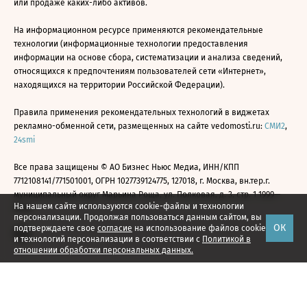
или продаже каких-либо активов.
На информационном ресурсе применяются рекомендательные
технологии (информационные технологии предоставления
информации на основе сбора, систематизации и анализа сведений,
относящихся к предпочтениям пользователей сети «Интернет»,
находящихся на территории Российской Федерации).
Правила применения рекомендательных технологий в виджетах
рекламно-обменной сети, размещенных на сайте vedomosti.ru:
СМИ2
,
24smi
Все права защищены © АО Бизнес Ньюс Медиа, ИНН/КПП
7712108141/771501001, ОГРН 1027739124775, 127018, г. Москва, вн.тер.г.
муниципальный округ Марьина Роща, ул. Полковая, д. 3, стр. 1 1999—
На нашем сайте используются cookie-файлы и технологии
2026
персонализации. Продолжая пользоваться данным сайтом, вы
ОК
подтверждаете свое
согласие
на использование файлов cookie
и технологий персонализации в соответствии с
Политикой в
отношении обработки персональных данных.