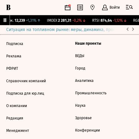
Войти
 Бирж.
12,239
+1,31%
↑
IMOEX
2 281,31
-0,2%
↓
RTSI
874,64
-1,12%
↓
RGB
Ситуация на топливном рынке: меры, динамика, прогнозы
Выб
Наши проекты
Подписка
ВЕДЫ
Реклама
Город
РФРИТ
Аналитика
Справочник компаний
Промышленность
Подписка для юр.лиц
Наука
О компании
Здоровье
Редакция
Конференции
Менеджмент