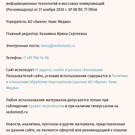
информационных технологий и массовых коммуникаций
(Роскомнадзор) от 27 ноября 2020 г. ЭЛ № ФС 77-79546
Учредитель: АО «Бизнес Ньюс Медиа»
Главный редактор: Казьмина Ирина Сергеевна
Электронная почта:
news@vedomosti.ru
Телефон:
+7 495 956-34-58
Сайт использует
IP адреса, cookie и данные геолокации
Пользователей сайта, условия использования содержатся в
Политике
в отношении обработки персональных данных АО «Бизнес Ньюс
Медиа»
Любое использование материалов допускается только при
соблюдении
правил перепечатки
и при наличии гиперссылки на
vedomosti.ru
Новости, аналитика, прогнозы и другие материалы, представленные
на данном сайте, не являются офертой или рекомендацией к покупке