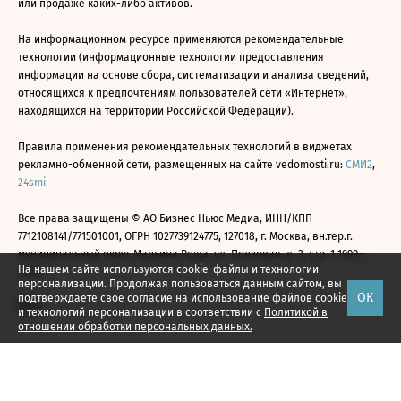
или продаже каких-либо активов.
На информационном ресурсе применяются рекомендательные
технологии (информационные технологии предоставления
информации на основе сбора, систематизации и анализа сведений,
относящихся к предпочтениям пользователей сети «Интернет»,
находящихся на территории Российской Федерации).
Правила применения рекомендательных технологий в виджетах
рекламно-обменной сети, размещенных на сайте vedomosti.ru:
СМИ2
,
24smi
Все права защищены © АО Бизнес Ньюс Медиа, ИНН/КПП
7712108141/771501001, ОГРН 1027739124775, 127018, г. Москва, вн.тер.г.
муниципальный округ Марьина Роща, ул. Полковая, д. 3, стр. 1 1999—
На нашем сайте используются cookie-файлы и технологии
2026
персонализации. Продолжая пользоваться данным сайтом, вы
ОК
подтверждаете свое
согласие
на использование файлов cookie
и технологий персонализации в соответствии с
Политикой в
отношении обработки персональных данных.