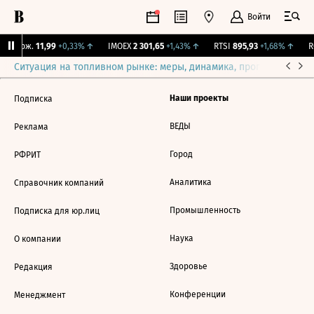
Войти
Y Бирж.
11,99
+0,33%
↑
IMOEX
2 301,65
+1,43%
↑
RTSI
895,93
+1,68%
↑
RG
Ситуация на топливном рынке: меры, динамика, прогнозы
Выб
Наши проекты
Подписка
ВЕДЫ
Реклама
Город
РФРИТ
Аналитика
Справочник компаний
Промышленность
Подписка для юр.лиц
Наука
О компании
Здоровье
Редакция
Конференции
Менеджмент