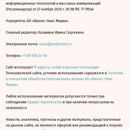
информационных технологий и массовых коммуникаций
(Роскомнадзор) от 27 ноября 2020 г. ЭЛ № ФС 77-79546
Учредитель: АО «Бизнес Ньюс Медиа»
Главный редактор: Казьмина Ирина Сергеевна
Электронная почта:
news@vedomosti.ru
Телефон:
+7 495 956-34-58
Сайт использует
IP адреса, cookie и данные геолокации
Пользователей сайта, условия использования содержатся в
Политике
в отношении обработки персональных данных АО «Бизнес Ньюс
Медиа»
Любое использование материалов допускается только при
соблюдении
правил перепечатки
и при наличии гиперссылки на
vedomosti.ru
Новости, аналитика, прогнозы и другие материалы, представленные
на данном сайте, не являются офертой или рекомендацией к покупке