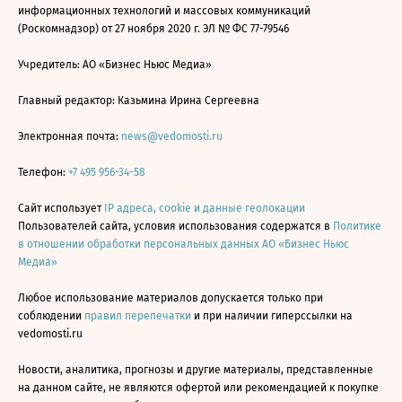
информационных технологий и массовых коммуникаций
(Роскомнадзор) от 27 ноября 2020 г. ЭЛ № ФС 77-79546
Учредитель: АО «Бизнес Ньюс Медиа»
Главный редактор: Казьмина Ирина Сергеевна
Электронная почта:
news@vedomosti.ru
Телефон:
+7 495 956-34-58
Сайт использует
IP адреса, cookie и данные геолокации
Пользователей сайта, условия использования содержатся в
Политике
в отношении обработки персональных данных АО «Бизнес Ньюс
Медиа»
Любое использование материалов допускается только при
соблюдении
правил перепечатки
и при наличии гиперссылки на
vedomosti.ru
Новости, аналитика, прогнозы и другие материалы, представленные
на данном сайте, не являются офертой или рекомендацией к покупке