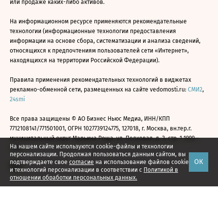
или продаже каких-либо активов.
На информационном ресурсе применяются рекомендательные
технологии (информационные технологии предоставления
информации на основе сбора, систематизации и анализа сведений,
относящихся к предпочтениям пользователей сети «Интернет»,
находящихся на территории Российской Федерации).
Правила применения рекомендательных технологий в виджетах
рекламно-обменной сети, размещенных на сайте vedomosti.ru:
СМИ2
,
24smi
Все права защищены © АО Бизнес Ньюс Медиа, ИНН/КПП
7712108141/771501001, ОГРН 1027739124775, 127018, г. Москва, вн.тер.г.
муниципальный округ Марьина Роща, ул. Полковая, д. 3, стр. 1 1999—
На нашем сайте используются cookie-файлы и технологии
2026
персонализации. Продолжая пользоваться данным сайтом, вы
ОК
подтверждаете свое
согласие
на использование файлов cookie
и технологий персонализации в соответствии с
Политикой в
отношении обработки персональных данных.